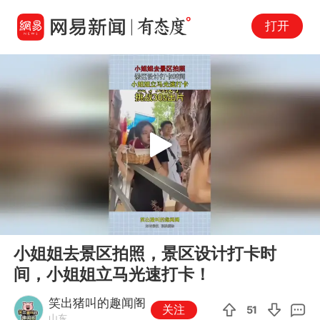
打开
Play
00:00
00:12
En
小姐姐去景区拍照，景区设计打卡时
fu
间，小姐姐立马光速打卡！
笑出猪叫的趣闻阁
关注
51
山东