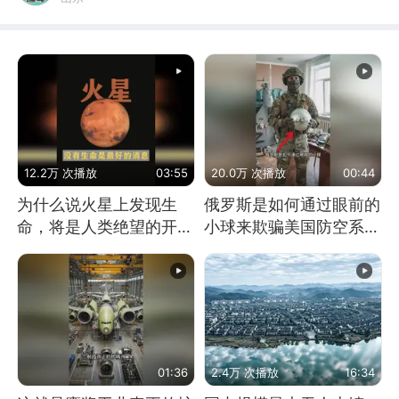
12.2万 次播放
03:55
20.0万 次播放
00:44
为什么说火星上发现生
俄罗斯是如何通过眼前的
命，将是人类绝望的开
小球来欺骗美国防空系统
始？
的
01:36
2.4万 次播放
16:34