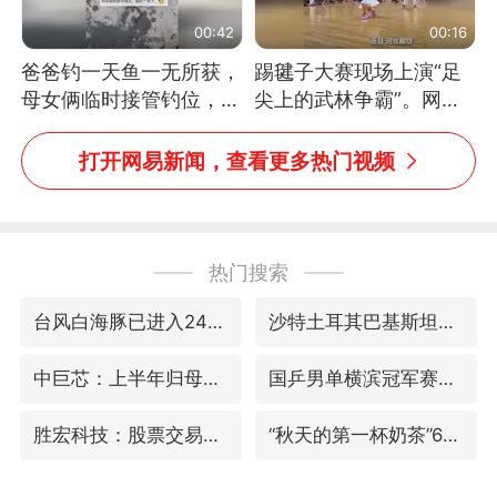
00:42
00:16
爸爸钓一天鱼一无所获，
踢毽子大赛现场上演“足
母女俩临时接管钓位，用
尖上的武林争霸”。网
玩具鱼竿钓上大鱼
友：这哪是踢毽子，分明
是武侠片现场！#睡个好
打开网易新闻，查看更多热门视频
觉
热门搜索
台风白海豚已进入24小时警戒线
沙特土耳其巴基斯坦签署共同防务协议
中巨芯：上半年归母净利润1405.77万元
国乒男单横滨冠军赛全军覆没
胜宏科技：股票交易异常波动
“秋天的第一杯奶茶”6岁了