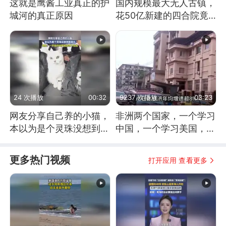
这就是鹰酱工业真正的护
国内规模最大无人古镇，
城河的真正原因
花50亿新建的四合院竟
没人住，发生了啥
24 次播放
00:32
9237 次播放
03:23
网友分享自己养的小猫，
非洲两个国家，一个学习
本以为是个灵珠没想到是
中国，一个学习美国，结
魔丸
果怎么样了？
更多热门视频
打开应用 查看更多