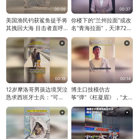
00:09
00:37
美国渔民钓获鲨鱼徒手将
你楼下的“兰州拉面”或改
其拽回大海 目击者直呼
名“青海拉面”，天津72家
震惊 （视频来源：参考
面馆已集体更换招牌
消息）
00:19
00:14
12岁摩洛哥男孩边境哭泣
博主口技模仿古
恳求西班牙士兵：“可不
筝“弹”《枉凝眉》，“太
可以不要把我遣返回国”
像了～你是吃古筝长大的
吗？”“或将成为首位考级
不带古筝的选手。”（来
源：新华每日电讯）