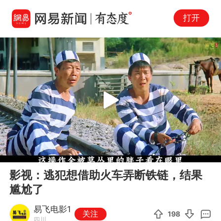
打开
Play
00:00
01:01
En
影视：逃犯想借助火车弄断铁链，结果
fu
尴尬了
易飞电影1
关注
198
四川