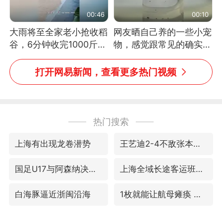
00:46
00:10
大雨将至全家老小抢收稻
网友晒自己养的一些小宠
谷，6分钟收完1000斤，
物，感觉跟常见的确实有
没有一个人掉链子
些不一样
打开网易新闻，查看更多热门视频
热门搜索
上海有出现龙卷潜势
王艺迪2-4不敌张本美和止步4强
国足U17与阿森纳决赛取消 并列冠军
上海全域长途客运班次全部停运
白海豚逼近浙闽沿海
1枚就能让航母瘫痪 轰-6J实力有多强