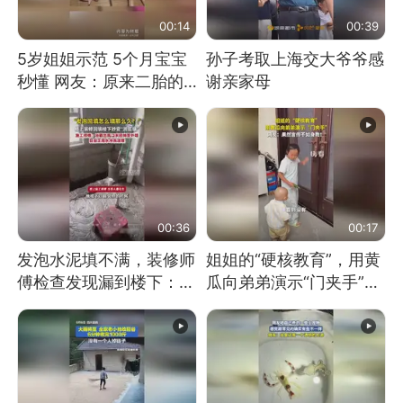
00:14
00:39
5岁姐姐示范 5个月宝宝
孙子考取上海交大爷爷感
秒懂 网友：原来二胎的
谢亲家母
快乐长这样
00:36
00:17
发泡水泥填不满，装修师
姐姐的“硬核教育”，用黄
傅检查发现漏到楼下：出
瓜向弟弟演示“门夹手”，
风口未延伸到外墙
网友：果然言传不如身
教！