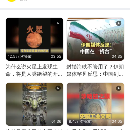
12.5万 次播放
03:55
04:35
为什么说火星上发现生
封锁海峡不管用了？伊朗
命，将是人类绝望的开
媒体罕见反思：中国到底
始？
是不是在"拆台"
01:36
8.4万 次播放
04:05