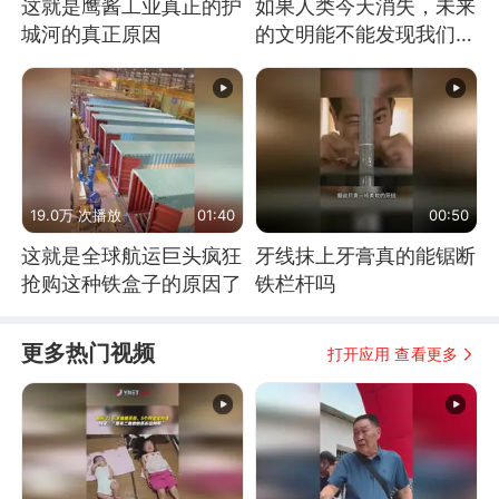
这就是鹰酱工业真正的护
如果人类今天消失，未来
城河的真正原因
的文明能不能发现我们存
在过？
19.0万 次播放
01:40
00:50
这就是全球航运巨头疯狂
牙线抹上牙膏真的能锯断
抢购这种铁盒子的原因了
铁栏杆吗
更多热门视频
打开应用 查看更多