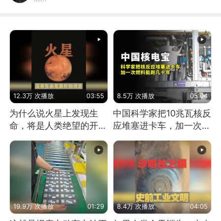
12.3万 次播放
03:55
8.5万 次播放
05:04
为什么说火星上发现生
中国科学家把10兆瓦核反
命，将是人类绝望的开
应堆塞进卡车，加一次燃
始？
料能跑几十年
19.9万 次播放
01:29
8.4万 次播放
04:05