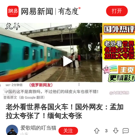
打开
Play
00:00
02:01
En
老外看世界各国火车！国外网友：孟加
fu
拉太夸张了！缅甸太夸张
爱歌唱的叮当猫
关注
3
山东