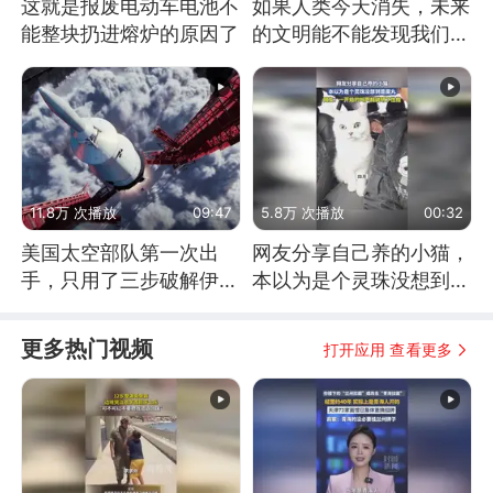
这就是报废电动车电池不
如果人类今天消失，未来
能整块扔进熔炉的原因了
的文明能不能发现我们存
在过？
11.8万 次播放
09:47
5.8万 次播放
00:32
美国太空部队第一次出
网友分享自己养的小猫，
手，只用了三步破解伊朗
本以为是个灵珠没想到是
防空
魔丸
更多热门视频
打开应用 查看更多