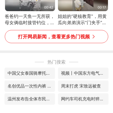
00:42
00:17
爸爸钓一天鱼一无所获，
姐姐的“硬核教育”，用黄
母女俩临时接管钓位，用
瓜向弟弟演示“门夹手”，
玩具鱼竿钓上大鱼
网友：果然言传不如身
教！
打开网易新闻，查看更多热门视频
热门搜索
中国父女泰国骑摩托车坠崖1死1伤
视频丨中国东方电气集团原党组副书记、董事宋致远被查
名创优品一次性内裤 颜面尽失
周末打虎 宋致远被查
温州发布告全体市民书：非必要不外出
网约车司机充电时猝死保险拒赔