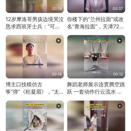
00:19
00:37
12岁摩洛哥男孩边境哭泣
你楼下的“兰州拉面”或改
恳求西班牙士兵：“可不
名“青海拉面”，天津72家
可以不要把我遣返回国”
面馆已集体更换招牌
00:14
00:12
博主口技模仿古
舞蹈老师展示连贯腾空跳
筝“弹”《枉凝眉》，“太
跃 一套动作行云流水 节
像了～你是吃古筝长大的
奏感拉满 网友：怎么做
吗？”“或将成为首位考级
到又舞又武的？
不带古筝的选手。”（来
源：新华每日电讯）