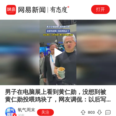
打开
Play
00:00
00:12
En
男子在电脑展上看到黄仁勋，没想到被
fu
黄仁勋投喂鸡块了，网友调侃：以后写
简历，黄仁勋请我吃过饭
氧气周末
关注
803
河南