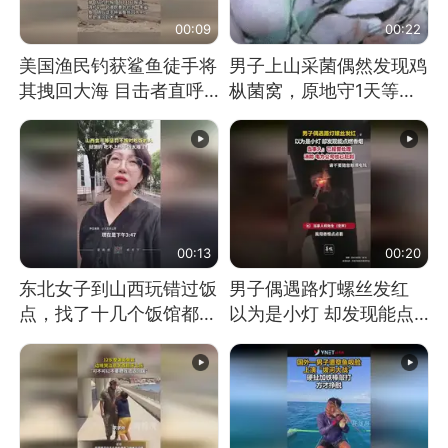
00:09
00:22
美国渔民钓获鲨鱼徒手将
男子上山采菌偶然发现鸡
其拽回大海 目击者直呼
枞菌窝，原地守1天等它
震惊 （视频来源：参考
长大：挖了140多朵
消息）
00:13
00:20
东北女子到山西玩错过饭
男子偶遇路灯螺丝发红
点，找了十几个饭馆都没
以为是小灯 却发现能点
开门：午休到几点
燃香烟 当事人：已报警
处理