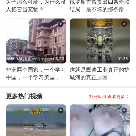
兔子那么可爱，为什么没
俄罗斯首富提出四条暗黑
人把它当宠物？
结局，最不坏的那条路是
通向东方
8899 次播放
03:23
01:36
非洲两个国家，一个学习
这就是鹰酱工业真正的护
中国，一个学习美国，结
城河的真正原因
果怎么样了？
更多热门视频
打开应用 查看更多