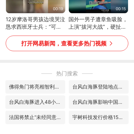
00:19
00:15
12岁摩洛哥男孩边境哭泣
国外一男子遭章鱼吸脸，
恳求西班牙士兵：“可不
上演“拔河大战”，硬扯加
可以不要把我遣返回国”
铁棒敲打方才挣脱
打开网易新闻，查看更多热门视频
热门搜索
佛得角门将亮相智利俱乐部主场
台风白海豚登陆地点更新
台风白海豚进入48小时警戒线
台风白海豚影响中国已成定局
法国将禁止“未经同意的电话营销”
宇树科技发行价格150.80元/股