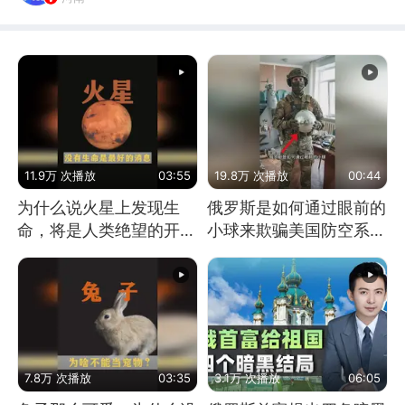
11.9万 次播放
03:55
19.8万 次播放
00:44
为什么说火星上发现生
俄罗斯是如何通过眼前的
命，将是人类绝望的开
小球来欺骗美国防空系统
始？
的
7.8万 次播放
03:35
3.1万 次播放
06:05