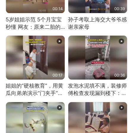
00:14
00:39
5岁姐姐示范 5个月宝宝
孙子考取上海交大爷爷感
秒懂 网友：原来二胎的
谢亲家母
快乐长这样
00:17
00:36
姐姐的“硬核教育”，用黄
发泡水泥填不满，装修师
瓜向弟弟演示“门夹手”，
傅检查发现漏到楼下：出
网友：果然言传不如身
风口未延伸到外墙
教！