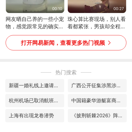
00:10
00:27
网友晒自己养的一些小宠
珠心算比赛现场，别人看
物，感觉跟常见的确实有
着都紧张，男孩却全程气
些不一样
定神闲、从容作答，最终
拿下冠军。网友：这淡定
打开网易新闻，查看更多热门视频
的样子，一看就是有实
力！（人民日报）
热门搜索
新疆一婚礼线上邀请引热议
广西公开征集涉黑涉恶犯罪线索
杭州机场已取消航班388架次
中国籍豪华游艇富商之子在泰国被杀
上海有出现龙卷潜势
《披荆斩棘2026》阵容官宣