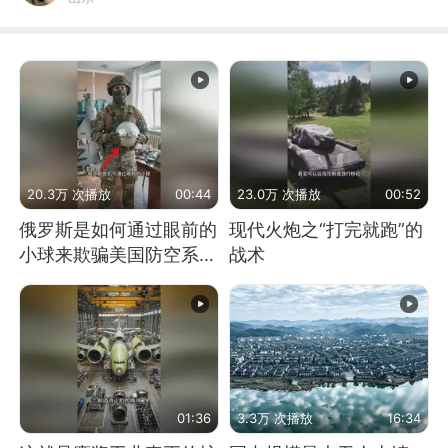
20.3万 次播放
00:44
23.0万 次播放
00:52
俄罗斯是如何通过眼前的
现代火炮之“打完就跑”的
小球来欺骗美国防空系统
战术
的
01:36
3.3万 次播放
16:34