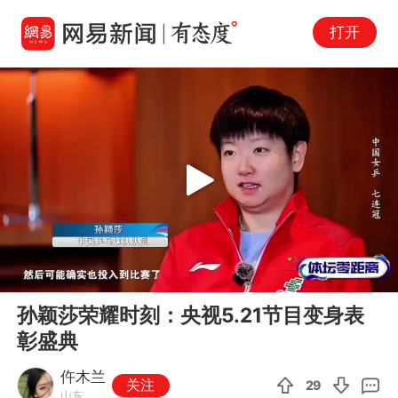
打开
Play
00:00
04:24
En
孙颖莎荣耀时刻：央视5.21节目变身表
fu
彰盛典
仵木兰
关注
29
山东