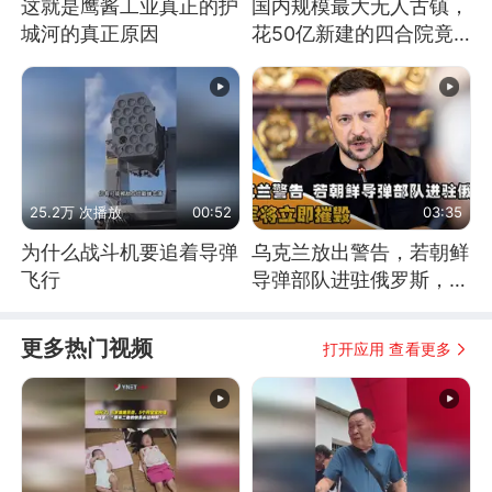
这就是鹰酱工业真正的护
国内规模最大无人古镇，
城河的真正原因
花50亿新建的四合院竟
没人住，发生了啥
25.2万 次播放
00:52
03:35
为什么战斗机要追着导弹
乌克兰放出警告，若朝鲜
飞行
导弹部队进驻俄罗斯，乌
军将立即摧毁
更多热门视频
打开应用 查看更多