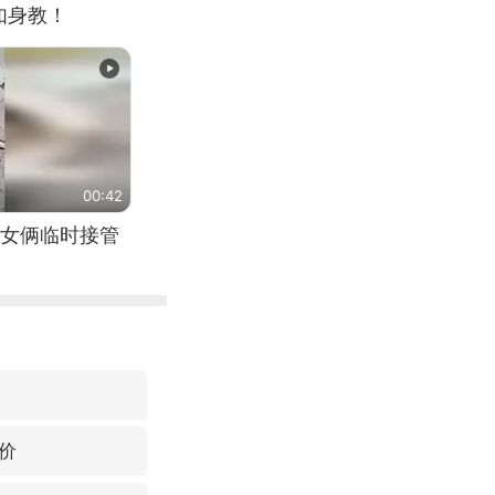
如身教！
00:42
女俩临时接管
价