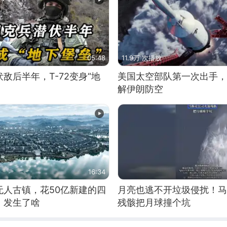
05:48
11.9万 次播放
敌后半年，T-72变身“地
美国太空部队第一次出手，
解伊朗防空
16:34
无人古镇，花50亿新建的四
月亮也逃不开垃圾侵扰！马
，发生了啥
残骸把月球撞个坑