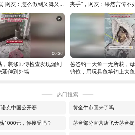
满 网友：怎么做到又舞又武
夹手”，网友：果然言传不
00:36
满，装修师傅检查发现漏到
爸爸钓一天鱼一无所获，母
未延伸到外墙
钓位，用玩具鱼竿钓上大鱼
热门搜索
斯诺克中国公开赛
黄金牛市回来了吗
薪1000元，你接受吗？
茅台部分直营店飞天茅台提