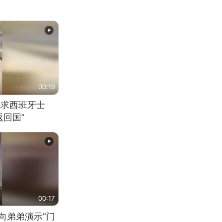
00:19
恳求西班牙士
回国”
00:17
向弟弟演示“门