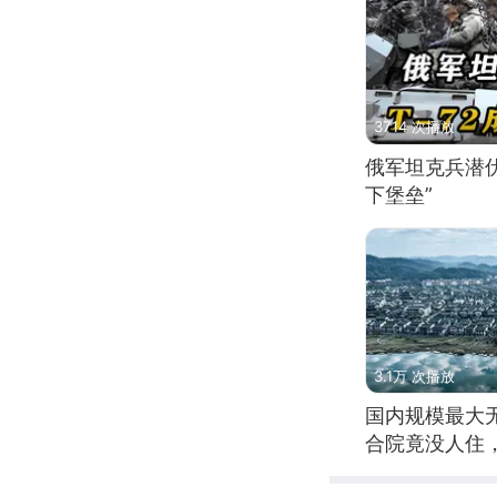
3714 次播放
俄军坦克兵潜伏
下堡垒”
3.1万 次播放
国内规模最大
合院竟没人住