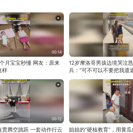
00:14
5个月宝宝秒懂 网友：原来
12岁摩洛哥男孩边境哭泣
这样
兵：“可不可以不要把我遣返
00:12
连贯腾空跳跃 一套动作行云
姐姐的“硬核教育”，用黄瓜