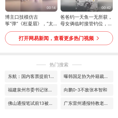
00:14
00:42
博主口技模仿古
爸爸钓一天鱼一无所获，
筝“弹”《枉凝眉》，“太
母女俩临时接管钓位，用
像了～你是吃古筝长大的
玩具鱼竿钓上大鱼
吗？”“或将成为首位考级
打开网易新闻，查看更多热门视频
不带古筝的选手。”（来
源：新华每日电讯）
热门搜索
东航：国内客票提前14天免费退改
曝韩国足协为外籍裁判员安排色情招待
福建泉州市委书记张毅恭被查
向鹏0-3不敌张本智和
佛山通报笔试前13被淘汰后5名进体检
广东雷州通报特教老师招聘违规事件