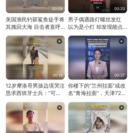
00:09
00:20
美国渔民钓获鲨鱼徒手将
男子偶遇路灯螺丝发红
其拽回大海 目击者直呼
以为是小灯 却发现能点
震惊 （视频来源：参考
燃香烟 当事人：已报警
消息）
处理
00:19
00:37
12岁摩洛哥男孩边境哭泣
你楼下的“兰州拉面”或改
恳求西班牙士兵：“可不
名“青海拉面”，天津72家
可以不要把我遣返回国”
面馆已集体更换招牌