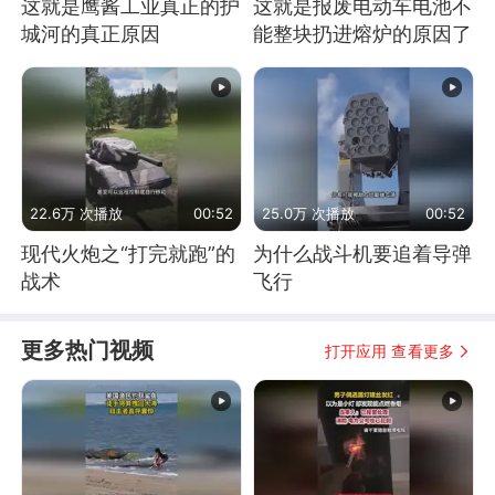
这就是鹰酱工业真正的护
这就是报废电动车电池不
城河的真正原因
能整块扔进熔炉的原因了
22.6万 次播放
00:52
25.0万 次播放
00:52
现代火炮之“打完就跑”的
为什么战斗机要追着导弹
战术
飞行
更多热门视频
打开应用 查看更多