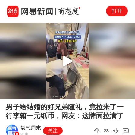
打开
Play
00:00
00:15
En
男子给结婚的好兄弟随礼，竟拉来了一
fu
行李箱一元纸币，网友：这牌面拉满了
氧气周末
关注
23
河南