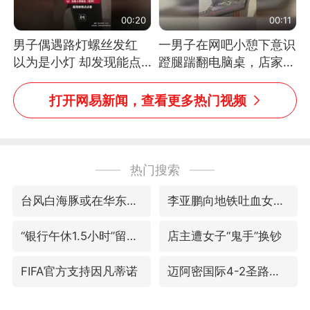
00:20
00:11
男子偶遇路灯螺丝发红
一男子在网吧小憩下意识
以为是小灯 却发现能点
蹬腿踹翻电脑桌，店家3
燃香烟 当事人：已报警
台显示器与机械臂损坏
处理
打开网易新闻，查看更多热门视频
热门搜索
台风白海豚或在华东沿海登陆
李亚鹏向地铁吐血女孩捐99999元
“银行午休1.5小时”留个窗口行不行
店主遭女子“鬼手”换钞
FIFA官方支持因凡蒂诺
迈阿密国际4-2圣路易斯