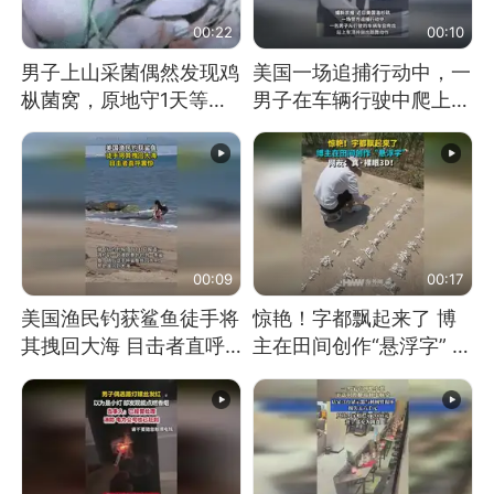
00:22
00:10
男子上山采菌偶然发现鸡
美国一场追捕行动中，一
枞菌窝，原地守1天等它
男子在车辆行驶中爬上车
长大：挖了140多朵
顶跳舞。（新京报）
00:09
00:17
美国渔民钓获鲨鱼徒手将
惊艳！字都飘起来了 博
其拽回大海 目击者直呼
主在田间创作“悬浮字” 网
震惊 （视频来源：参考
友：真·裸眼3D！
消息）