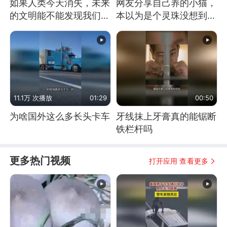
如果人类今天消失，未来
网友分享自己养的小猫，
的文明能不能发现我们存
本以为是个灵珠没想到是
在过？
魔丸
11.1万 次播放
01:29
00:50
为啥国外这么多长头卡车
牙线抹上牙膏真的能锯断
铁栏杆吗
更多热门视频
打开应用 查看更多