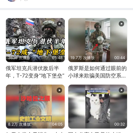
3636 次播放
05:48
19.7万 次播放
00:44
俄军坦克兵潜伏敌后半
俄罗斯是如何通过眼前的
年，T-72变身“地下堡垒”
小球来欺骗美国防空系统
的
8.2万 次播放
04:05
00:32