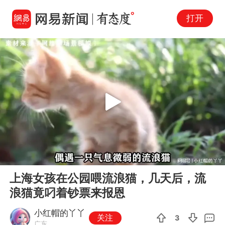
打开
Play
00:00
07:56
En
上海女孩在公园喂流浪猫，几天后，流
fu
浪猫竟叼着钞票来报恩
小红帽的丫丫
关注
3
广东