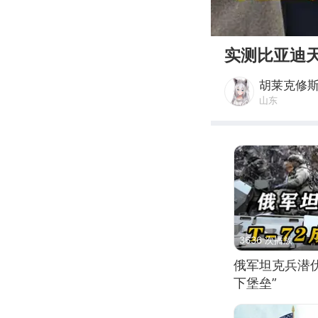
00:00
实测比亚迪
胡莱克修
山东
3636 次播放
俄军坦克兵潜伏
下堡垒”