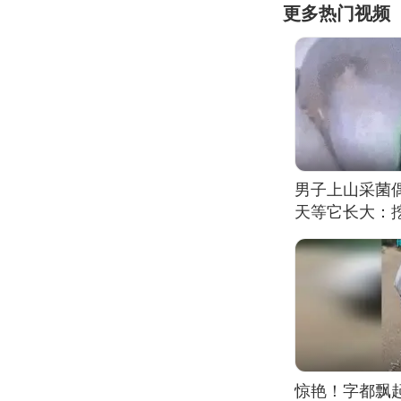
更多热门视频
男子上山采菌
天等它长大：挖
惊艳！字都飘起