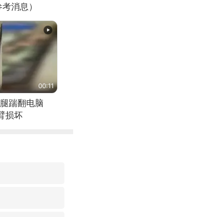
参考消息）
00:11
腿踹翻电脑
臂损坏