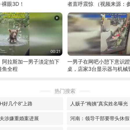
·裸眼3D！
者直呼震惊 （视频来源：
00:21
！阿拉斯加一男子淡定拍下
一男子在网吧小憩下意识蹬
鲑鱼全程
桌，店家3台显示器与机械
热门搜索
蒙H好几个8”上路
人贩子“梅姨”真实姓名曝光
夫涉嫌重婚案进展
河南：领导干部要带头休假