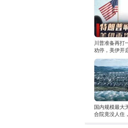
川普准备再打
劝停，美伊开
国内规模最大
合院竟没人住