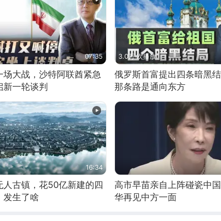
07:35
3.0万 次播放
一场大战，沙特阿联酋紧急
俄罗斯首富提出四条暗黑结
启新一轮谈判
那条路是通向东方
16:34
无人古镇，花50亿新建的四
高市早苗亲自上阵碰瓷中国
，发生了啥
华再见中方一面