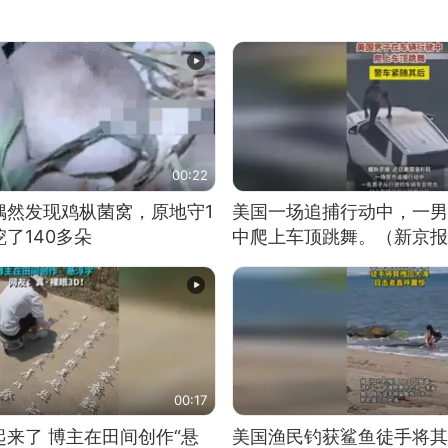
00:22
偶然发现鸡枞菌窝，原地守1
美国一场追捕行动中，一男
了140多朵
中爬上车顶跳舞。（新京报
00:17
来了 博主在田间创作“悬
美国渔民钓获鲨鱼徒手将其