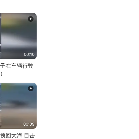
00:10
子在车辆行驶
）
00:09
拽回大海 目击