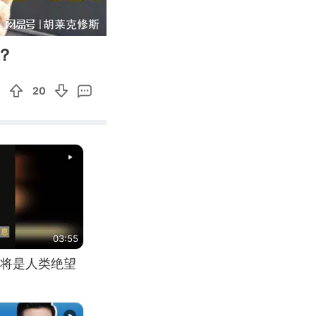
05:06
Enter
？
fullscreen
20
03:55
将是人类绝望