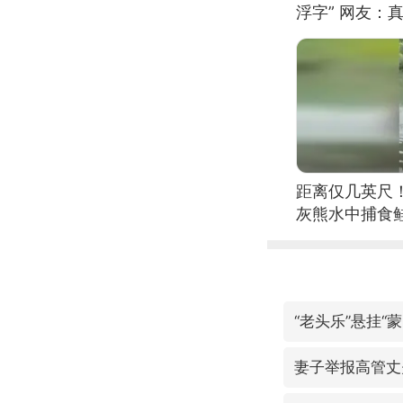
浮字” 网友：真
距离仅几英尺
灰熊水中捕食
“老头乐”悬挂“
妻子举报高管丈