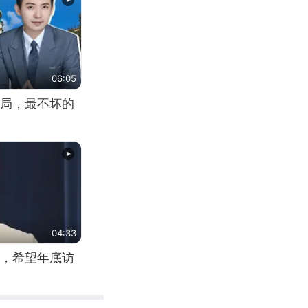
06:05
局，最不坏的
04:33
，希望年底访