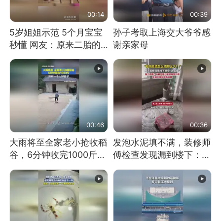
00:14
00:39
5岁姐姐示范 5个月宝宝
孙子考取上海交大爷爷感
秒懂 网友：原来二胎的
谢亲家母
快乐长这样
00:46
00:36
大雨将至全家老小抢收稻
发泡水泥填不满，装修师
谷，6分钟收完1000斤，
傅检查发现漏到楼下：出
没有一个人掉链子
风口未延伸到外墙