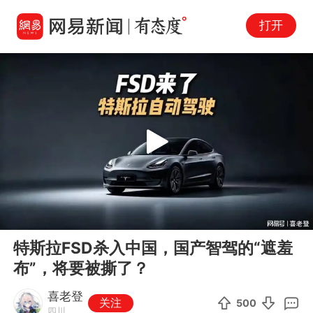
打开
Play
00:00
03:35
En
特斯拉FSD杀入中国，国产智驾的“遮羞
fu
布”，将要被撕了？
喜老登
关注
500
四川