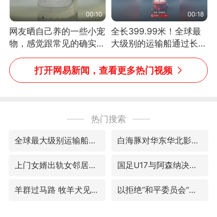
00:10
00:18
网友晒自己养的一些小宠
全长399.99米！全球最
物，感觉跟常见的确实有
大级别的运输船通过长江
些不一样
大桥这一幕，太震撼了！
打开网易新闻，查看更多热门视频
热门搜索
全球最大级别运输船通过长江大桥
白海豚对华东华北影响会大于巴威
上门女婿出轨女邻居多年被判重婚罪
国足U17与阿森纳决赛取消 并列冠军
羊群过马路 牧羊犬见有车飞奔而来
以拒绝“和平委员会”的加沙和平计划