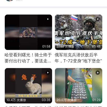
01:58
3740 次播放
05:48
哈登看到曙光！骑士终于
俄军坦克兵潜伏敌后半
要付出行动了，要送走拖
年，T-72变身“地下堡垒”
油瓶才能得到猛将
10.4万 次播放
03:35
20.0万 次播放
01:29