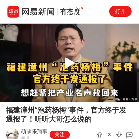
打开
Play
00:00
03:23
En
福建漳州“泡药杨梅”事件，官方终于发
fu
通报了！听听大哥怎么说的
萌萌乐翔事
关注
3
四川