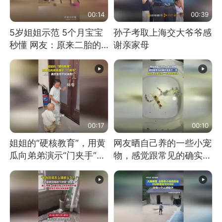
00:14
00:39
5岁姐姐示范 5个月宝宝
孙子考取上海交大爷爷感
秒懂 网友：原来二胎的
谢亲家母
快乐长这样
00:17
00:10
姐姐的“硬核教育”，用黄
网友晒自己养的一些小宠
瓜向弟弟演示“门夹手”，
物，感觉跟常见的确实有
网友：果然言传不如身
些不一样
教！