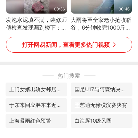
00:36
00:46
发泡水泥填不满，装修师
大雨将至全家老小抢收稻
傅检查发现漏到楼下：出
谷，6分钟收完1000斤，
风口未延伸到外墙
没有一个人掉链子
打开网易新闻，查看更多热门视频
热门搜索
上门女婿出轨女邻居多年被判重婚罪
国足U17与阿森纳决赛取消 并列冠军
于东来回应胖东来近25年老店年底关闭
王艺迪无缘横滨赛决赛
上海暴雨红色预警
白海豚10级风圈