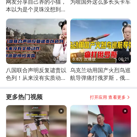
网友分享自己养的小猫，
为啥国外这么多长头卡车
本以为是个灵珠没想到是
魔丸
03:05
6.8万 次播放
06:21
八国联合声明反复谴责以
乌克兰动用国产火烈鸟巡
色列！从来没有实质动
航导弹痛打俄罗斯，俄军
作！根源是惧怕美国
为什么没能拦截？
更多热门视频
打开应用 查看更多