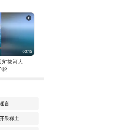
00:15
演“拔河大
挣脱
谣言
开采稀土