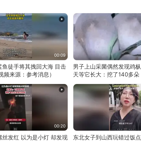
00:09
鲨鱼徒手将其拽回大海 目击
男子上山采菌偶然发现鸡枞
（视频来源：参考消息）
天等它长大：挖了140多朵
00:20
丝发红 以为是小灯 却发现
东北女子到山西玩错过饭点