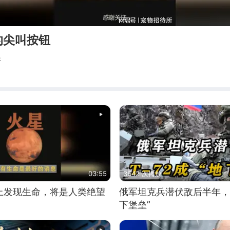
的尖叫按钮
所
03:55
3642 次播放
上发现生命，将是人类绝望
俄军坦克兵潜伏敌后半年，T
下堡垒”