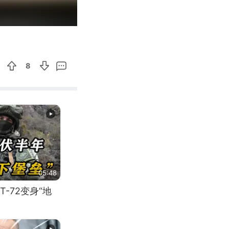
00:12
Enter
fullscreen
8
05:48
-72变身“地