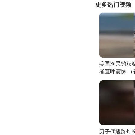
更多热门视频
美国渔民钓获
者直呼震惊 
男子偶遇路灯螺