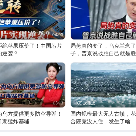
04:09
拒绝苹果压价了！中国芯片
局势真的变了，乌克兰念了
的逆袭？
子，普京说战胜自己就是胜
03:13
1.8万 次播放
为乌方提供更多防空导弹！
国内规模最大无人古镇，花
口期猛炸基辅
合院竟没人住，发生了啥