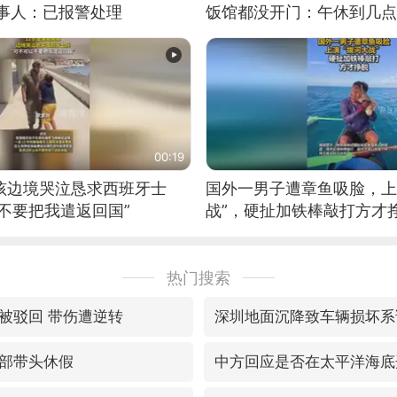
当事人：已报警处理
饭馆都没开门：午休到几点
00:19
男孩边境哭泣恳求西班牙士
国外一男子遭章鱼吸脸，上
不要把我遣返回国”
战”，硬扯加铁棒敲打方才
热门搜索
被驳回 带伤遭逆转
深圳地面沉降致车辆损坏系
部带头休假
中方回应是否在太平洋海底