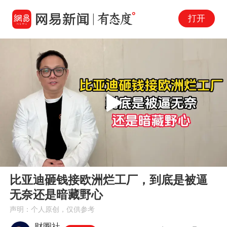
打开
Play
00:00
03:50
En
比亚迪砸钱接欧洲烂工厂，到底是被逼
fu
无奈还是暗藏野心
声明：个人原创，仅供参考
财圈社