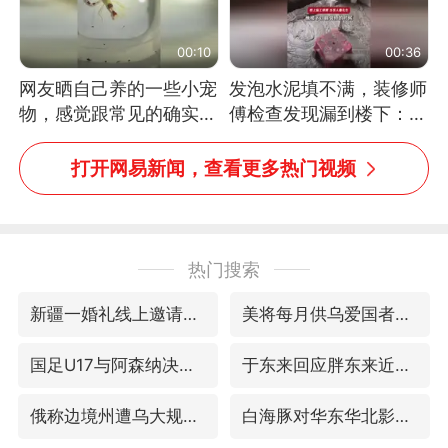
00:10
00:36
网友晒自己养的一些小宠
发泡水泥填不满，装修师
物，感觉跟常见的确实有
傅检查发现漏到楼下：出
些不一样
风口未延伸到外墙
打开网易新闻，查看更多热门视频
热门搜索
新疆一婚礼线上邀请引热议
美将每月供乌爱国者拦截导弹
国足U17与阿森纳决赛取消 并列冠军
于东来回应胖东来近25年老店年底关闭
俄称边境州遭乌大规模袭击已致13伤
白海豚对华东华北影响会大于巴威