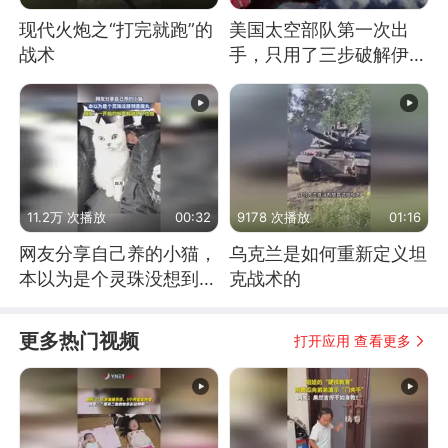
现代火炮之“打完就跑”的
美国太空部队第一次出
战术
手，只用了三步破解伊朗
防空
11.2万 次播放
00:32
9178 次播放
01:16
网友分享自己养的小猫，
乌克兰是如何重新定义坦
本以为是个灵珠没想到是
克战术的
魔丸
更多热门视频
打开应用 查看更多