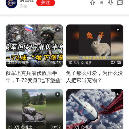
关注
6
安徽
3740 次播放
05:48
10.3万 次播放
03:35
俄军坦克兵潜伏敌后半
兔子那么可爱，为什么没
年，T-72变身“地下堡垒”
人把它当宠物？
23.0万 次播放
00:52
12.0万 次播放
09:47