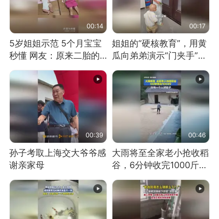
00:14
00:17
5岁姐姐示范 5个月宝宝
姐姐的“硬核教育”，用黄
秒懂 网友：原来二胎的
瓜向弟弟演示“门夹手”，
快乐长这样
网友：果然言传不如身
教！
00:39
00:46
孙子考取上海交大爷爷感
大雨将至全家老小抢收稻
谢亲家母
谷，6分钟收完1000斤，
没有一个人掉链子