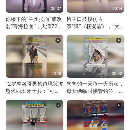
00:37
00:14
你楼下的“兰州拉面”或改
博主口技模仿古
名“青海拉面”，天津72家
筝“弹”《枉凝眉》，“太
面馆已集体更换招牌
像了～你是吃古筝长大的
吗？”“或将成为首位考级
不带古筝的选手。”（来
源：新华每日电讯）
00:19
00:42
12岁摩洛哥男孩边境哭泣
爸爸钓一天鱼一无所获，
恳求西班牙士兵：“可不
母女俩临时接管钓位，用
可以不要把我遣返回国”
玩具鱼竿钓上大鱼