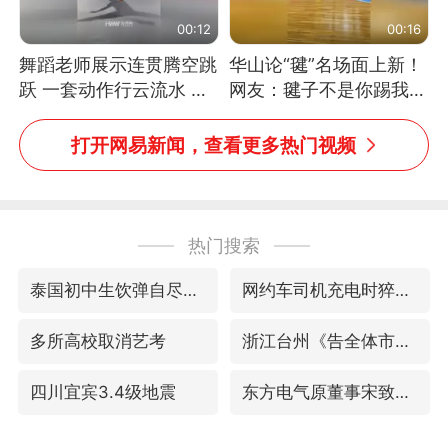
00:12
00:16
舞蹈老师展示连贯腾空跳
华山论“毽”名场面上新！
跃 一套动作行云流水 节
网友：毽子不是你踢我
奏感拉满 网友：怎么做
捡，我踢你捡吗
到又舞又武的？
打开网易新闻，查看更多热门视频
热门搜索
泰国初中生饮弹自尽前开了26枪
网约车司机充电时猝死保险拒赔
多所高校取消艺考
浙江台州《告全体市民书》
四川宜宾3.4级地震
东方电气原董事宋致远被查