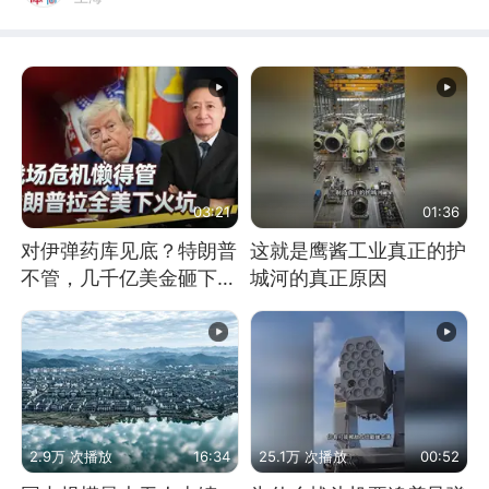
03:21
01:36
对伊弹药库见底？特朗普
这就是鹰酱工业真正的护
不管，几千亿美金砸下，
城河的真正原因
拉着全美下火坑
2.9万 次播放
16:34
25.1万 次播放
00:52