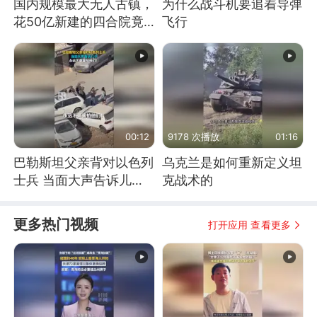
国内规模最大无人古镇，
为什么战斗机要追着导弹
花50亿新建的四合院竟
飞行
没人住，发生了啥
00:12
9178 次播放
01:16
巴勒斯坦父亲背对以色列
乌克兰是如何重新定义坦
士兵 当面大声告诉儿
克战术的
子：永远不要害怕他们！
更多热门视频
打开应用 查看更多