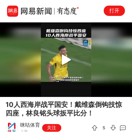
打开
Play
00:00
00:28
En
10人西海岸战平国安！戴维森倒钩技惊
fu
四座，林良铭头球扳平比分！
咪咕体育
关注
5
上海