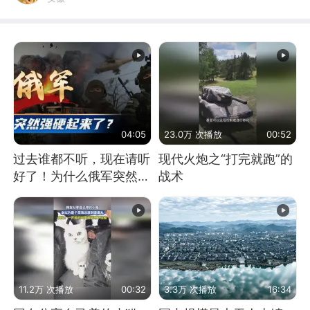
04:05
23.0万 次播放
00:52
过去谁都不听，现在请听
现代火炮之“打完就跑”的
好了！为什么俄军突然强
战术
硬起来了？
11.2万 次播放
00:32
3.3万 次播放
16:34