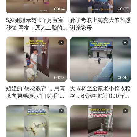
00:14
00:39
5岁姐姐示范 5个月宝宝
孙子考取上海交大爷爷感
秒懂 网友：原来二胎的
谢亲家母
快乐长这样
00:17
00:46
姐姐的“硬核教育”，用黄
大雨将至全家老小抢收稻
瓜向弟弟演示“门夹手”，
谷，6分钟收完1000斤，
网友：果然言传不如身
没有一个人掉链子
教！