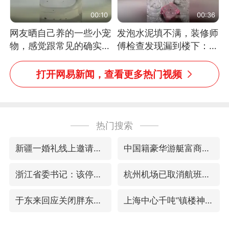
00:10
00:36
网友晒自己养的一些小宠
发泡水泥填不满，装修师
物，感觉跟常见的确实有
傅检查发现漏到楼下：出
些不一样
风口未延伸到外墙
打开网易新闻，查看更多热门视频
热门搜索
新疆一婚礼线上邀请引热议
中国籍豪华游艇富商之子在泰国被杀
浙江省委书记：该停下的坚决停下来
杭州机场已取消航班388架次
于东来回应关闭胖东来生活广场店
上海中心千吨“镇楼神器”摆动明显