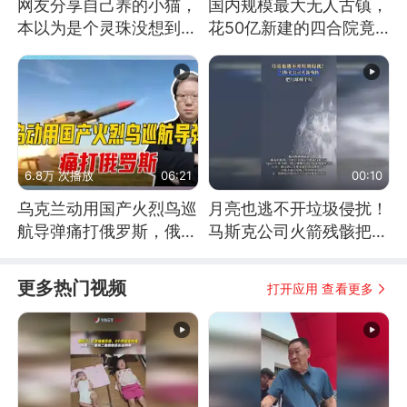
网友分享自己养的小猫，
国内规模最大无人古镇，
本以为是个灵珠没想到是
花50亿新建的四合院竟
魔丸
没人住，发生了啥
6.8万 次播放
06:21
00:10
乌克兰动用国产火烈鸟巡
月亮也逃不开垃圾侵扰！
航导弹痛打俄罗斯，俄军
马斯克公司火箭残骸把月
为什么没能拦截？
球撞个坑
更多热门视频
打开应用 查看更多