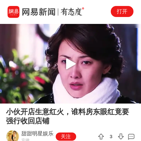
打开
Play
00:00
07:28
En
小伙开店生意红火，谁料房东眼红竟要
fu
强行收回店铺
甜甜明星娱乐
关注
3
安徽