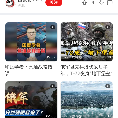
关注
4
湖北
19:32
3727 次播放
05:48
印度学者：莫迪战略错
俄军坦克兵潜伏敌后半
误！
年，T-72变身“地下堡垒”
04:05
3.2万 次播放
16:34