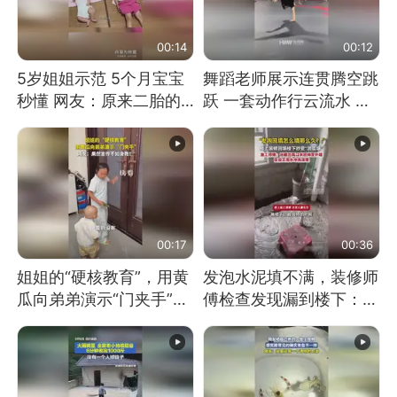
00:14
00:12
5岁姐姐示范 5个月宝宝
舞蹈老师展示连贯腾空跳
秒懂 网友：原来二胎的
跃 一套动作行云流水 节
快乐长这样
奏感拉满 网友：怎么做
到又舞又武的？
00:17
00:36
姐姐的“硬核教育”，用黄
发泡水泥填不满，装修师
瓜向弟弟演示“门夹手”，
傅检查发现漏到楼下：出
网友：果然言传不如身
风口未延伸到外墙
教！