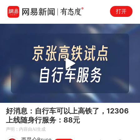
打开
Play
00:00
01:05
En
好消息：自行车可以上高铁了，12306
fu
上线随身行服务：88元
声明：内容由AI生成
西昆仑Bruce