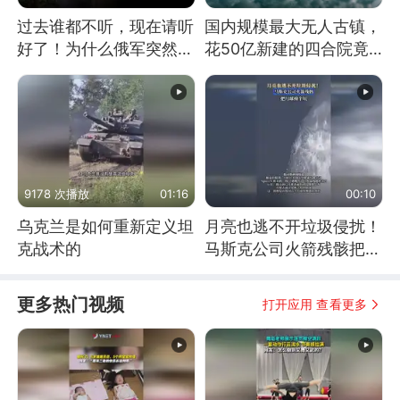
过去谁都不听，现在请听
国内规模最大无人古镇，
好了！为什么俄军突然强
花50亿新建的四合院竟
硬起来了？
没人住，发生了啥
9178 次播放
01:16
00:10
乌克兰是如何重新定义坦
月亮也逃不开垃圾侵扰！
克战术的
马斯克公司火箭残骸把月
球撞个坑
更多热门视频
打开应用 查看更多