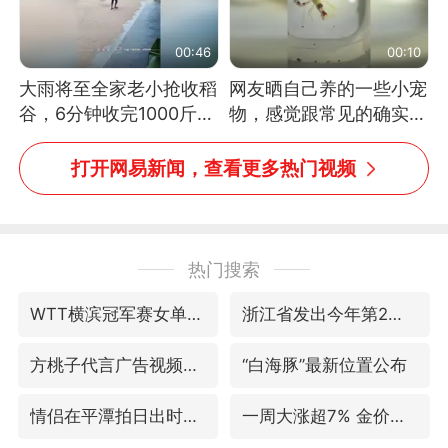
00:46
00:10
大雨将至全家老小抢收稻
网友晒自己养的一些小宠
谷，6分钟收完1000斤，
物，感觉跟常见的确实有
没有一个人掉链子
些不一样
打开网易新闻，查看更多热门视频
热门搜索
WTT横滨冠军赛女单四强国乒占三席
浙江省发出今年第2号指挥长令
方桃子代言广告视频已下架
“白海豚”最新位置公布
情侣在平潭拍日出时坠崖致一死一伤
一周大涨超7% 金价为何突然上涨