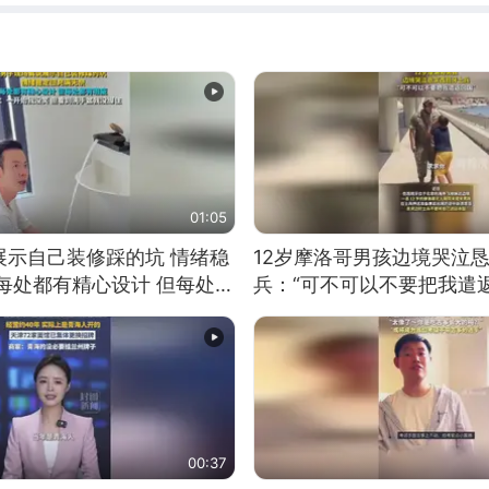
01:05
展示自己装修踩的坑 情绪稳
12岁摩洛哥男孩边境哭泣
每处都有精心设计 但每处都
兵：“可不可以不要把我遣返
一开始我没笑 但看到洗手盆
00:37