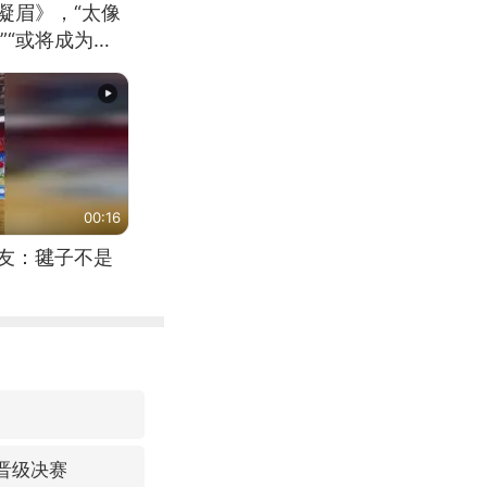
凝眉》，“太像
”“或将成为首
（来源：新华每
00:16
网友：毽子不是
晋级决赛