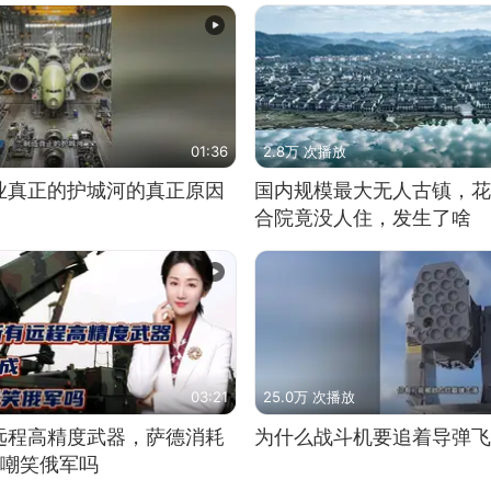
01:36
2.8万 次播放
业真正的护城河的真正原因
国内规模最大无人古镇，花
合院竟没人住，发生了啥
03:21
25.0万 次播放
远程高精度武器，萨德消耗
为什么战斗机要追着导弹飞
敢嘲笑俄军吗