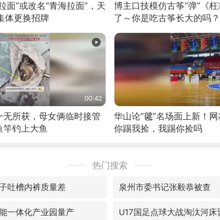
拉面”或改名“青海拉面”，天
博主口技模仿古筝“弹”《枉
集体更换招牌
了～你是吃古筝长大的吗？
位考级不带古筝的选手。”
日电讯）
00:42
一无所获，母女俩临时接管
华山论“毽”名场面上新！
鱼竿钓上大鱼
你踢我捡，我踢你捡吗
热门搜索
子吐槽内裤质量差
泉州市委书记张毅恭被查
能一体化产业园量产
U17国足点球大战淘汰河床