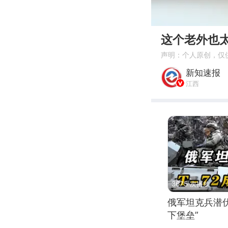
00:00
这个老外也
声明：个人原创，仅
新知速报
江西
3675 次播放
俄军坦克兵潜伏
下堡垒”