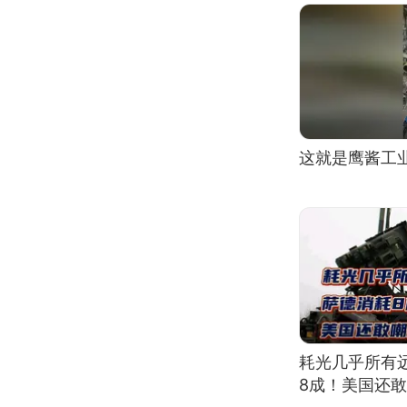
这就是鹰酱工
耗光几乎所有
8成！美国还