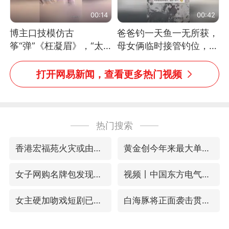
00:14
00:42
博主口技模仿古
爸爸钓一天鱼一无所获，
筝“弹”《枉凝眉》，“太
母女俩临时接管钓位，用
像了～你是吃古筝长大的
玩具鱼竿钓上大鱼
吗？”“或将成为首位考级
打开网易新闻，查看更多热门视频
不带古筝的选手。”（来
源：新华每日电讯）
热门搜索
香港宏福苑火灾或由烟头引起
黄金创今年来最大单周涨幅
女子网购名牌包发现是自己丢的那只
视频丨中国东方电气集团原党组副书记、董事宋致远被查
女主硬加吻戏短剧已下架
白海豚将正面袭击贯穿浙江