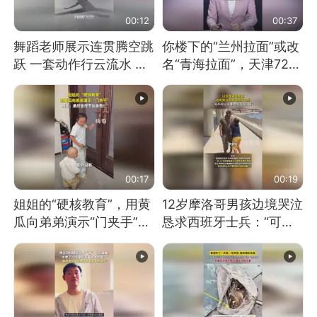
00:12
00:37
舞蹈老师展示连贯腾空跳
你楼下的“兰州拉面”或改
跃 一套动作行云流水 节
名“青海拉面”，天津72家
奏感拉满 网友：怎么做
面馆已集体更换招牌
到又舞又武的？
00:17
00:19
姐姐的“硬核教育”，用黄
12岁摩洛哥男孩边境哭泣
瓜向弟弟演示“门夹手”，
恳求西班牙士兵：“可不
网友：果然言传不如身
可以不要把我遣返回国”
教！