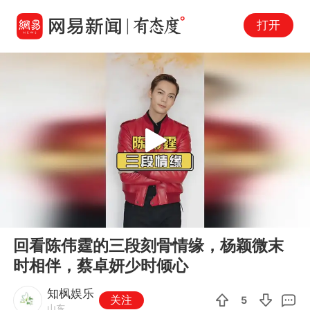
打开
Play
00:00
01:01
En
回看陈伟霆的三段刻骨情缘，杨颖微末
fu
时相伴，蔡卓妍少时倾心
知枫娱乐
关注
5
山东