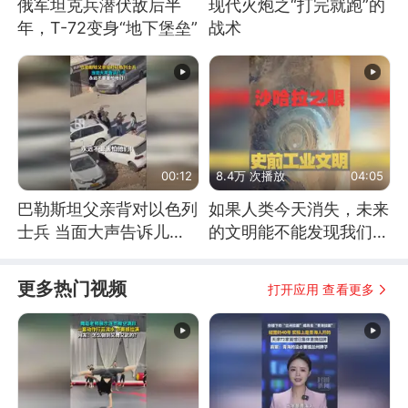
俄军坦克兵潜伏敌后半
现代火炮之“打完就跑”的
年，T-72变身“地下堡垒”
战术
00:12
8.4万 次播放
04:05
巴勒斯坦父亲背对以色列
如果人类今天消失，未来
士兵 当面大声告诉儿
的文明能不能发现我们存
子：永远不要害怕他们！
在过？
更多热门视频
打开应用 查看更多