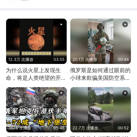
12.3万 次播放
03:55
20.1万 次播放
00:44
为什么说火星上发现生
俄罗斯是如何通过眼前的
命，将是人类绝望的开
小球来欺骗美国防空系统
始？
的
3675 次播放
05:48
22.7万 次播放
00:52