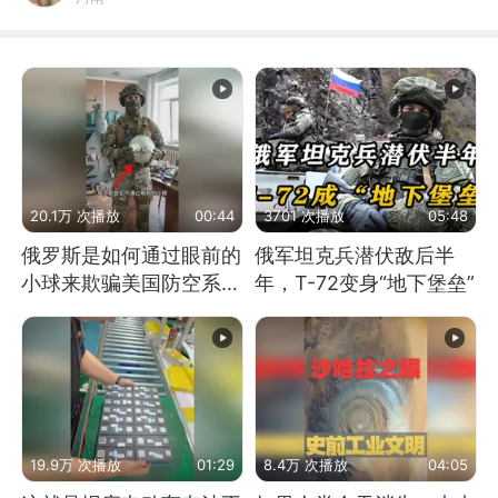
20.1万 次播放
00:44
3701 次播放
05:48
俄罗斯是如何通过眼前的
俄军坦克兵潜伏敌后半
小球来欺骗美国防空系统
年，T-72变身“地下堡垒”
的
19.9万 次播放
01:29
8.4万 次播放
04:05