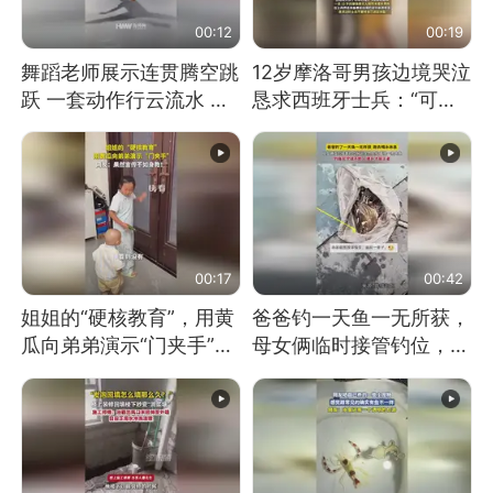
00:12
00:19
舞蹈老师展示连贯腾空跳
12岁摩洛哥男孩边境哭泣
跃 一套动作行云流水 节
恳求西班牙士兵：“可不
奏感拉满 网友：怎么做
可以不要把我遣返回国”
到又舞又武的？
00:17
00:42
姐姐的“硬核教育”，用黄
爸爸钓一天鱼一无所获，
瓜向弟弟演示“门夹手”，
母女俩临时接管钓位，用
网友：果然言传不如身
玩具鱼竿钓上大鱼
教！