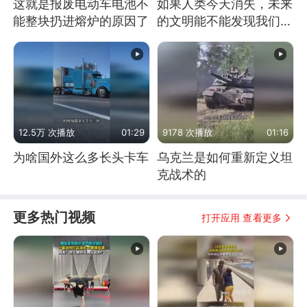
这就是报废电动车电池不
如果人类今天消失，未来
能整块扔进熔炉的原因了
的文明能不能发现我们存
在过？
12.5万 次播放
01:29
9178 次播放
01:16
为啥国外这么多长头卡车
乌克兰是如何重新定义坦
克战术的
更多热门视频
打开应用 查看更多