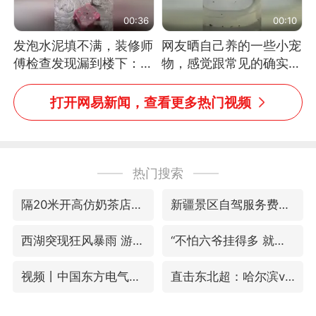
00:36
00:10
发泡水泥填不满，装修师
网友晒自己养的一些小宠
傅检查发现漏到楼下：出
物，感觉跟常见的确实有
风口未延伸到外墙
些不一样
打开网易新闻，查看更多热门视频
热门搜索
隔20米开高仿奶茶店被判赔35万元
新疆景区自驾服务费改为按车收费
西湖突现狂风暴雨 游客瞬间被浇透
“不怕六爷挂得多 就怕六爷挂一颗”
视频丨中国东方电气集团原党组副书记、董事宋致远被查
直击东北超：哈尔滨vs通辽