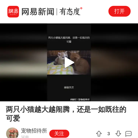
打开
Play
00:00
01:34
En
两只小猫越大越闹腾，还是一如既往的
fu
可爱
宠物招待所
关注
3
河南