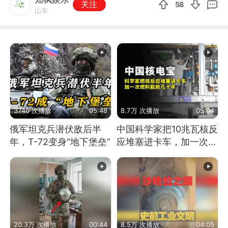
关注
58
山东
3740 次播放
05:48
8.7万 次播放
05:04
俄军坦克兵潜伏敌后半
中国科学家把10兆瓦核反
年，T-72变身“地下堡垒”
应堆塞进卡车，加一次燃
料能跑几十年
20.3万 次播放
00:44
8.5万 次播放
04:05