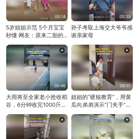
00:14
00:39
5岁姐姐示范 5个月宝宝
孙子考取上海交大爷爷感
秒懂 网友：原来二胎的
谢亲家母
快乐长这样
00:46
00:17
大雨将至全家老小抢收稻
姐姐的“硬核教育”，用黄
谷，6分钟收完1000斤，
瓜向弟弟演示“门夹手”，
没有一个人掉链子
网友：果然言传不如身
教！