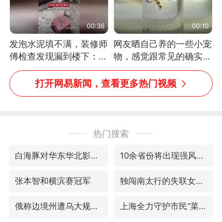
00:36
00:10
发泡水泥填不满，装修师
网友晒自己养的一些小宠
傅检查发现漏到楼下：出
物，感觉跟常见的确实有
风口未延伸到外墙
些不一样
打开网易新闻，查看更多热门视频
热门搜索
白海豚对华东华北影响会大于巴威
10余省份将出现强风雨 局地特大暴雨
张本智和横滨赛冠军
独闯南太行的失联女生最后轨迹已确认
俄称边境州遭乌大规模袭击已致13伤
上海全力守护市民“菜篮子”