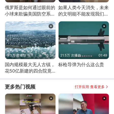
俄罗斯是如何通过眼前的
如果人类今天消失，未来
小球来欺骗美国防空系统
的文明能不能发现我们存
的
在过？
3.3万 次播放
16:34
21.5万 次播放
01:49
国内规模最大无人古镇，
标枪导弹为什么这么贵
花50亿新建的四合院竟
没人住，发生了啥
更多热门视频
打开应用 查看更多