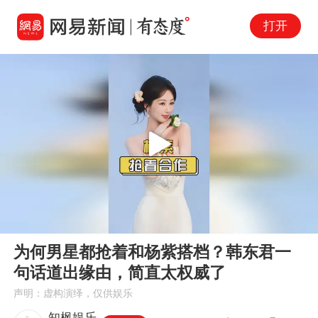
打开
Play
00:00
01:23
En
为何男星都抢着和杨紫搭档？韩东君一
fu
句话道出缘由，简直太权威了
声明：虚构演绎，仅供娱乐
知枫娱乐