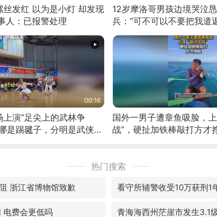
丝发红 以为是小灯 却发现
12岁摩洛哥男孩边境哭泣
当事人：已报警处理
兵：“可不可以不要把我遣返
00:16
场上演“足尖上的武林争
国外一男子遭章鱼吸脸，上
这哪是踢毽子，分明是武侠片
战”，硬扯加铁棒敲打方才
好觉
热门搜索
阻 浙江省博物馆致歉
看守所辅警收受10万获刑1
调 电费会更低吗
青海海西州茫崖市发生3.1