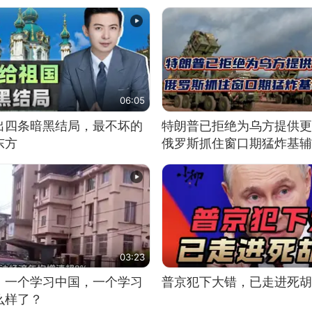
06:05
出四条暗黑结局，最不坏的
特朗普已拒绝为乌方提供更
东方
俄罗斯抓住窗口期猛炸基辅
03:23
，一个学习中国，一个学习
普京犯下大错，已走进死胡
么样了？