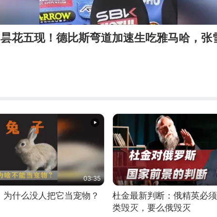
追，昙花五现！德比斯弯道加速生吃雅马哈，张
03:35
，为什么没人把它当宠物？
杜金最新判断：俄精英必须
类毁灭，要么俄毁灭