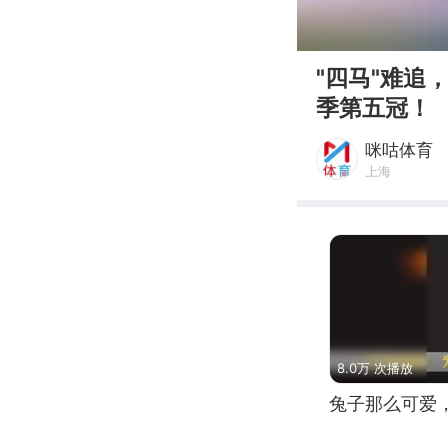
00:00
"四马"难
季第五冠！
咪咕体育
上海
8.0万 次播放
兔子那么可爱