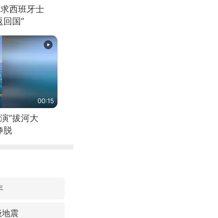
恳求西班牙士
回国”
00:15
演“拔河大
挣脱
年
级地震