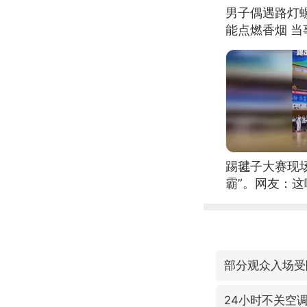
男子偶遇路灯螺
能点燃香烟 
踢毽子大赛现
霸”。网友：
现场！#睡个
部分观众入场受
24小时不关空