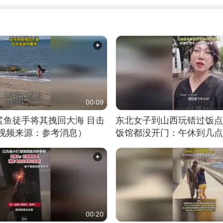
00:09
鲨鱼徒手将其拽回大海 目击
东北女子到山西玩错过饭点
（视频来源：参考消息）
饭馆都没开门：午休到几点
00:20