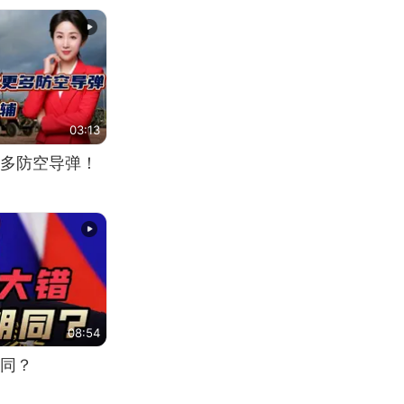
03:13
多防空导弹！
08:54
同？