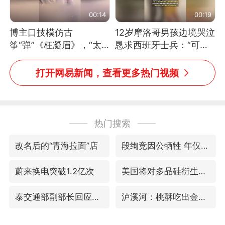
00:14
00:19
博主口技模仿古
12岁摩洛哥男孩边境哭泣
筝“弹”《枉凝眉》，“太
恳求西班牙士兵：“可不
像了～你是吃古筝长大的
可以不要把我遣返回国”
吗？”“或将成为首位考级
打开网易新闻，查看更多热门视频
不带古筝的选手。”（来
源：新华每日电讯）
热门搜索
改名后的“青海拉面”店
段绚竞因公牺牲 年仅44岁
蔚来换电突破1.2亿次
美国将对多晶硅衍生品加征15%关税
泰交通部副部长回应中国人遭歧视手势
泸溪河：桃酥吃出金属牙冠视频不实