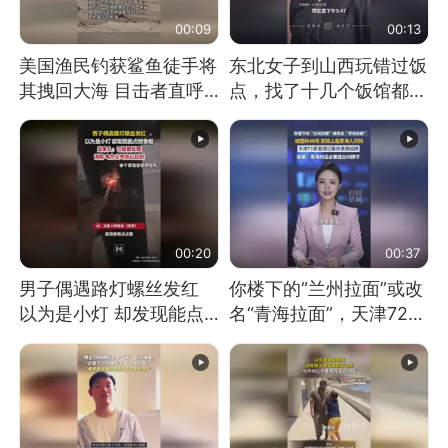
00:09
00:13
美国渔民钓获鲨鱼徒手将
东北女子到山西玩错过饭
其拽回大海 目击者直呼
点，找了十几个饭馆都没
震惊 （视频来源：参考
开门：午休到几点
消息）
00:20
00:37
男子偶遇路灯螺丝发红
你楼下的“兰州拉面”或改
以为是小灯 却发现能点
名“青海拉面”，天津72家
燃香烟 当事人：已报警
面馆已集体更换招牌
处理