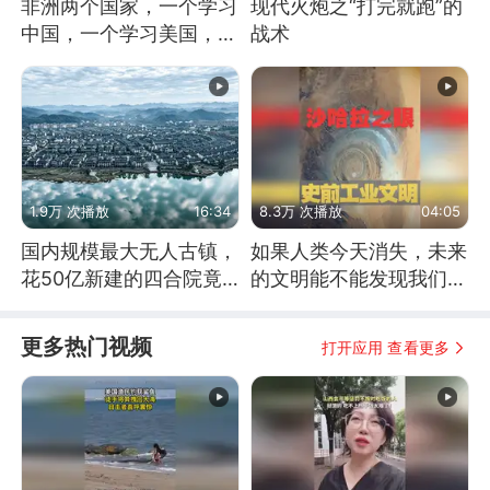
非洲两个国家，一个学习
现代火炮之“打完就跑”的
中国，一个学习美国，结
战术
果怎么样了？
1.9万 次播放
16:34
8.3万 次播放
04:05
国内规模最大无人古镇，
如果人类今天消失，未来
花50亿新建的四合院竟
的文明能不能发现我们存
没人住，发生了啥
在过？
更多热门视频
打开应用 查看更多