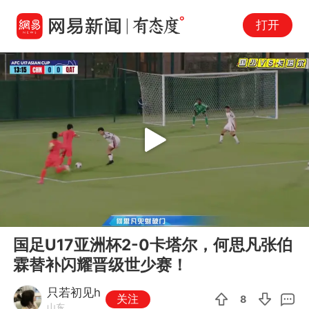
打开
Play
00:00
05:08
En
国足U17亚洲杯2-0卡塔尔，何思凡张伯
fu
霖替补闪耀晋级世少赛！
只若初见h
关注
8
山东