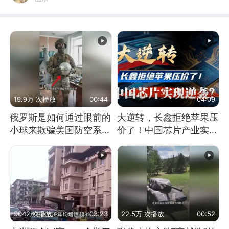
19.9万 次播放
00:44
04:09
俄罗斯是如何通过眼前的
大逆转，长鑫拒绝苹果压
小球来欺骗美国防空系统
价了！中国芯片产业实现
的
怎样的逆袭？
9042 次播放
03:23
22.5万 次播放
00:52