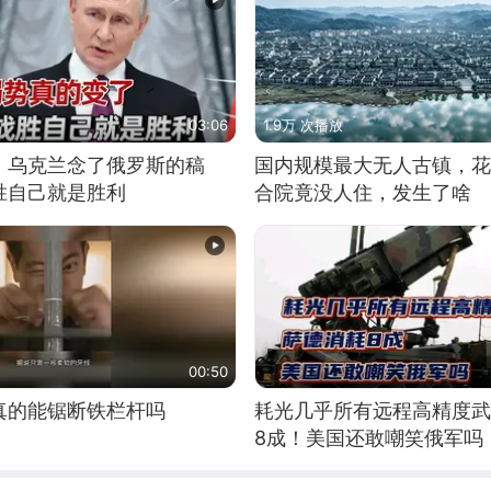
03:06
1.9万 次播放
，乌克兰念了俄罗斯的稿
国内规模最大无人古镇，花
胜自己就是胜利
合院竟没人住，发生了啥
00:50
真的能锯断铁栏杆吗
耗光几乎所有远程高精度武
8成！美国还敢嘲笑俄军吗