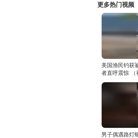
更多热门视频
美国渔民钓获
者直呼震惊 
男子偶遇路灯螺