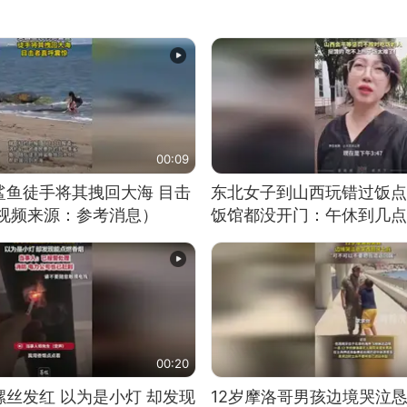
00:09
鲨鱼徒手将其拽回大海 目击
东北女子到山西玩错过饭点
（视频来源：参考消息）
饭馆都没开门：午休到几点
00:20
丝发红 以为是小灯 却发现
12岁摩洛哥男孩边境哭泣