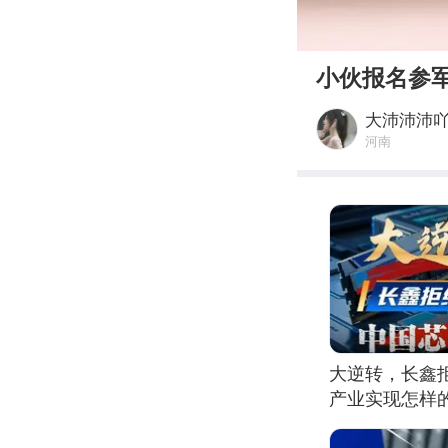
00:00
小伙报名参
大沛沛沛
河南
大逆转，长鑫
产业实现怎样