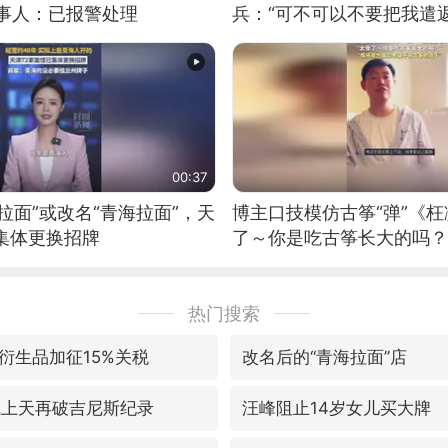
当事人：已报警处理
兵：“可不可以不要把我遣返
00:37
拉面”或改名“青海拉面”，天
博主口技模仿古筝“弹”《枉
集体更换招牌
了～你是吃古筝长大的吗？
位考级不带古筝的选手。”
日电讯）
热门搜索
衍生品加征15%关税
改名后的“青海拉面”店
飞上天再破吉尼斯纪录
汪峰阻止14岁女儿买大牌