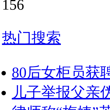
156
热门搜索
80后女柜员获聘
儿子举报父亲