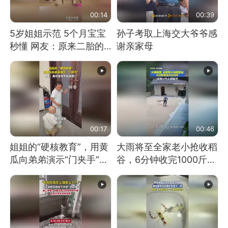
00:14
00:39
5岁姐姐示范 5个月宝宝
孙子考取上海交大爷爷感
秒懂 网友：原来二胎的
谢亲家母
快乐长这样
00:17
00:46
姐姐的“硬核教育”，用黄
大雨将至全家老小抢收稻
瓜向弟弟演示“门夹手”，
谷，6分钟收完1000斤，
网友：果然言传不如身
没有一个人掉链子
教！