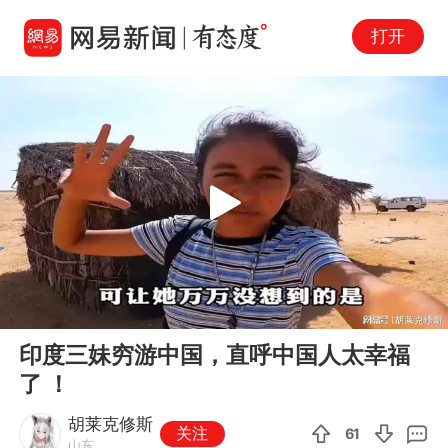
打开
Play
00:00
04:11
En
印度三妹穷游中国，直呼中国人太幸福
fu
了 ！
胡莱克修斯
关注
61
山东