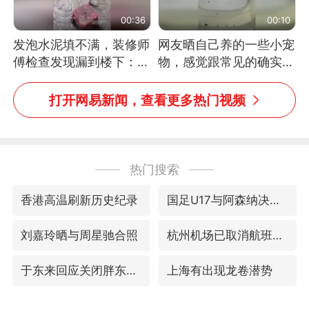
00:36
00:10
发泡水泥填不满，装修师
网友晒自己养的一些小宠
傅检查发现漏到楼下：出
物，感觉跟常见的确实有
风口未延伸到外墙
些不一样
打开网易新闻，查看更多热门视频
热门搜索
香港高温刷新历史纪录
国足U17与阿森纳决赛取消 并列冠军
刘嘉玲晒与周星驰合照
杭州机场已取消航班388架次
于东来回应关闭胖东来生活广场店
上海有出现龙卷潜势