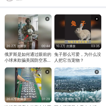
20.2万 次播放
00:44
10.2万 次播放
03:35
俄罗斯是如何通过眼前的
兔子那么可爱，为什么没
小球来欺骗美国防空系统
人把它当宠物？
的
20.0万 次播放
01:29
3.3万 次播放
16:34