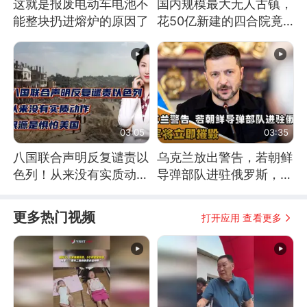
这就是报废电动车电池不
国内规模最大无人古镇，
能整块扔进熔炉的原因了
花50亿新建的四合院竟
没人住，发生了啥
03:05
03:35
八国联合声明反复谴责以
乌克兰放出警告，若朝鲜
色列！从来没有实质动
导弹部队进驻俄罗斯，乌
作！根源是惧怕美国
军将立即摧毁
更多热门视频
打开应用 查看更多