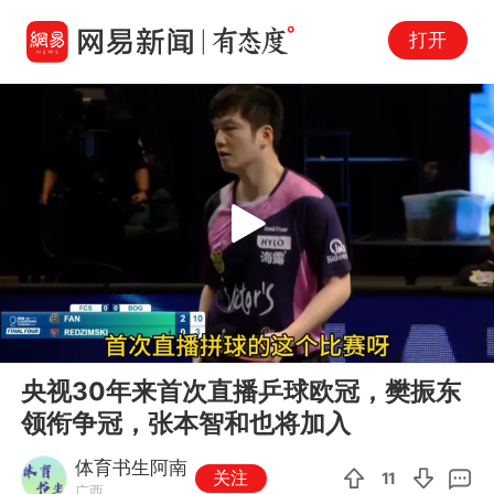
打开
Play
00:00
00:49
En
央视30年来首次直播乒球欧冠，樊振东
fu
领衔争冠，张本智和也将加入
体育书生阿南
关注
11
广西