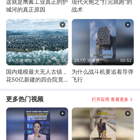
这就是鹰酱工业真正的护
现代火炮之“打完就跑”的
城河的真正原因
战术
2.9万 次播放
16:34
25.1万 次播放
00:52
国内规模最大无人古镇，
为什么战斗机要追着导弹
花50亿新建的四合院竟
飞行
没人住，发生了啥
更多热门视频
打开应用 查看更多