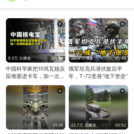
8.5万 次播放
05:04
3675 次播放
05:48
中国科学家把10兆瓦核反
俄军坦克兵潜伏敌后半
应堆塞进卡车，加一次燃
年，T-72变身“地下堡垒”
料能跑几十年
01:36
22.7万 次播放
00:52