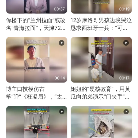
00:37
00:19
你楼下的“兰州拉面”或改
12岁摩洛哥男孩边境哭泣
名“青海拉面”，天津72家
恳求西班牙士兵：“可不
面馆已集体更换招牌
可以不要把我遣返回国”
00:14
00:17
博主口技模仿古
姐姐的“硬核教育”，用黄
筝“弹”《枉凝眉》，“太
瓜向弟弟演示“门夹手”，
像了～你是吃古筝长大的
网友：果然言传不如身
吗？”“或将成为首位考级
教！
不带古筝的选手。”（来
源：新华每日电讯）