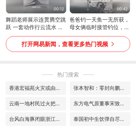
00:12
00:42
舞蹈老师展示连贯腾空跳
爸爸钓一天鱼一无所获，
跃 一套动作行云流水 节
母女俩临时接管钓位，用
奏感拉满 网友：怎么做
玩具鱼竿钓上大鱼
到又舞又武的？
打开网易新闻，查看更多热门视频
热门搜索
香港宏福苑火灾或由烟头引起
张本智和：零封向鹏不意外
云南一地村民过火把节意外灼伤16人
东方电气原董事宋致远被查
台风白海豚闭眼浙江上海处于危险半圆
泰国初中生饮弹自尽前开了26枪