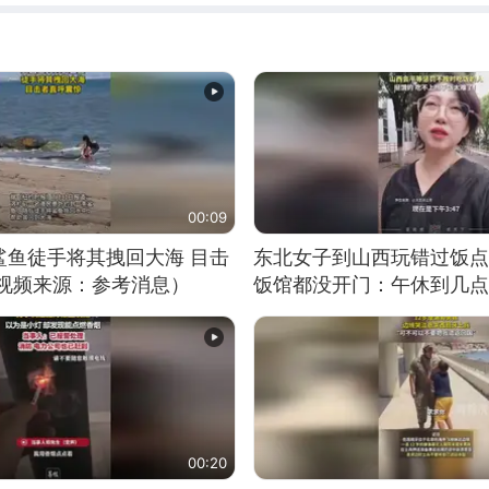
00:09
鲨鱼徒手将其拽回大海 目击
东北女子到山西玩错过饭点
（视频来源：参考消息）
饭馆都没开门：午休到几点
00:20