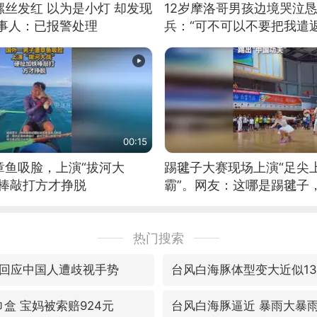
丝发红 以为是小灯 却发现
12岁摩洛哥男孩边境哭泣
当事人：已报警处理
兵：“可不可以不要把我遣返
00:15
章鱼吸脸，上演“拔河大
踢毽子大赛现场上演“足尖
铁棒敲打方才挣脱
霸”。网友：这哪是踢毽子
现场！#睡个好觉
热门搜索
回应中国人遭歧视手势
台风白海豚体型变大近似1
盒 宝妈被索赔924元
台风白海豚逼近 暴雨大暴