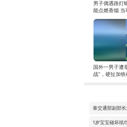
男子偶遇路灯螺
能点燃香烟 
国外一男子遭
战”，硬扯加
泰交通部副部长
1岁宝宝碰坏纸巾