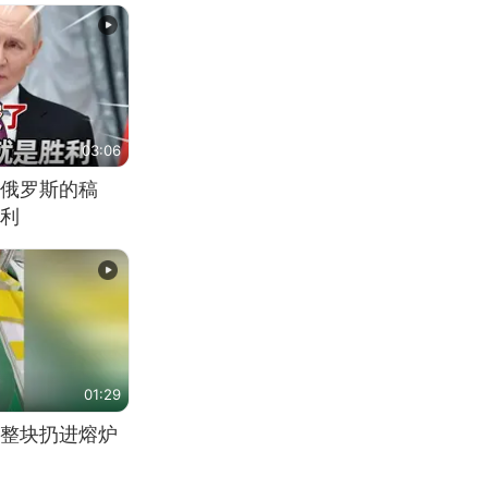
03:06
俄罗斯的稿
利
01:29
整块扔进熔炉