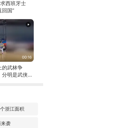
恳求西班牙士
回国”
00:16
上的武林争
，分明是武侠片
3个浙江面积
雨来袭