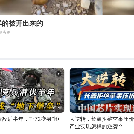
样的被开出来的
慎辨别
05:48
敌后半年，T-72变身“地
大逆转，长鑫拒绝苹果压价
产业实现怎样的逆袭？