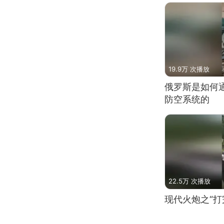
19.9万 次播放
俄罗斯是如何
防空系统的
22.5万 次播放
现代火炮之“打