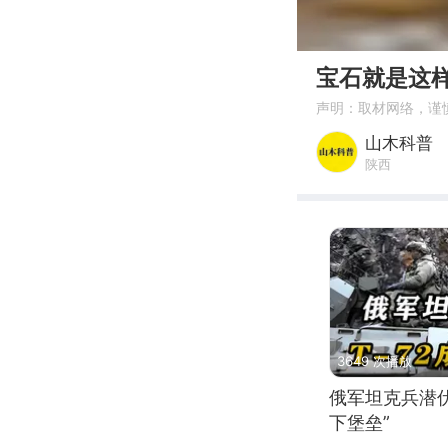
00:00
宝石就是这
声明：取材网络，谨
山木科普
陕西
3649 次播放
俄军坦克兵潜伏
下堡垒”