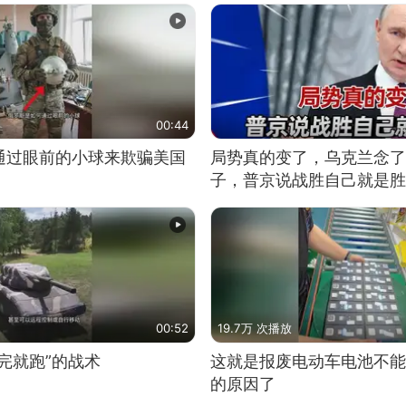
00:44
通过眼前的小球来欺骗美国
局势真的变了，乌克兰念了
子，普京说战胜自己就是胜
00:52
19.7万 次播放
完就跑”的战术
这就是报废电动车电池不能
的原因了