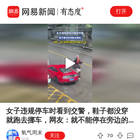
打开
Play
00:00
00:11
En
女子违规停车时看到交警，鞋子都没穿
fu
就跑去挪车，网友：就不能停在旁边的
停车位上吗
氧气周末
关注
70
河南