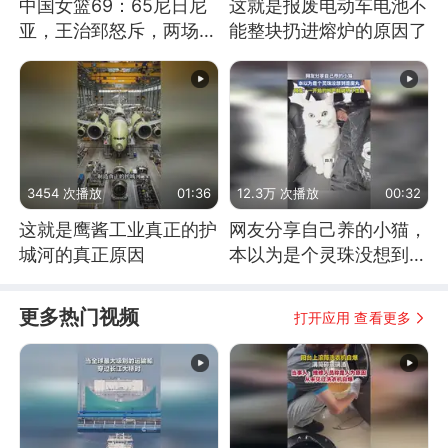
中国女篮69：65尼日尼
这就是报废电动车电池不
亚，王治郅怒斥，两场下
能整块扔进熔炉的原因了
来一点进步没有？
3454 次播放
01:36
12.3万 次播放
00:32
这就是鹰酱工业真正的护
网友分享自己养的小猫，
城河的真正原因
本以为是个灵珠没想到是
魔丸
更多热门视频
打开应用 查看更多