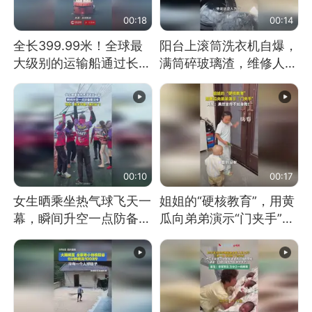
00:18
00:14
全长399.99米！全球最
阳台上滚筒洗衣机自爆，
大级别的运输船通过长江
满筒碎玻璃渣，维修人员
大桥这一幕，太震撼了！
称是人为原因，从未见过
洗衣机自爆
00:10
00:17
女生晒乘坐热气球飞天一
姐姐的“硬核教育”，用黄
幕，瞬间升空一点防备都
瓜向弟弟演示“门夹手”，
没有
网友：果然言传不如身
教！