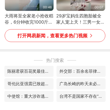
00:46
00:07
大雨将至全家老小抢收稻
29岁宝妈生四胞胎被全
谷，6分钟收完1000斤，
家人宠上天！三男一女孕
没有一个人掉链子
期胖了近60斤产后丈夫
挑花样做饭
打开网易新闻，查看更多热门视频
热门搜索
陈丽君获百花奖最佳新人
外交部：百余名菲律宾公民因非法就业、非法居留被依法处理
哥伦比亚强震已致超20人死亡
广岛长崎的昨天未必不会是日本的明天
中使馆：重大涉诈逃犯檀某落网
台湾不是国家不存在“国格”