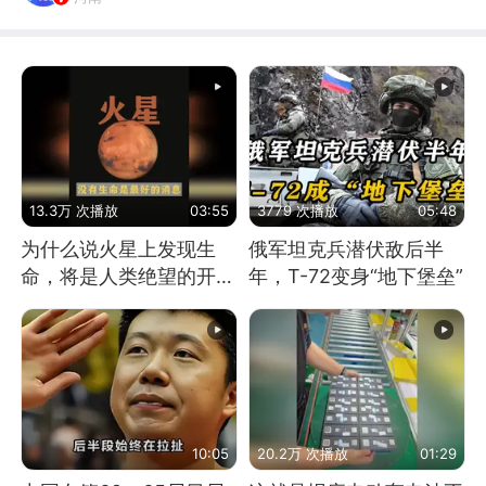
13.3万 次播放
03:55
3779 次播放
05:48
为什么说火星上发现生
俄军坦克兵潜伏敌后半
命，将是人类绝望的开
年，T-72变身“地下堡垒”
始？
10:05
20.2万 次播放
01:29