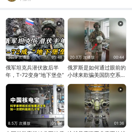
3675 次播放
05:48
20.0万 次播放
00:44
俄军坦克兵潜伏敌后半
俄罗斯是如何通过眼前的
年，T-72变身“地下堡垒”
小球来欺骗美国防空系统
的
8.5万 次播放
05:04
01:36