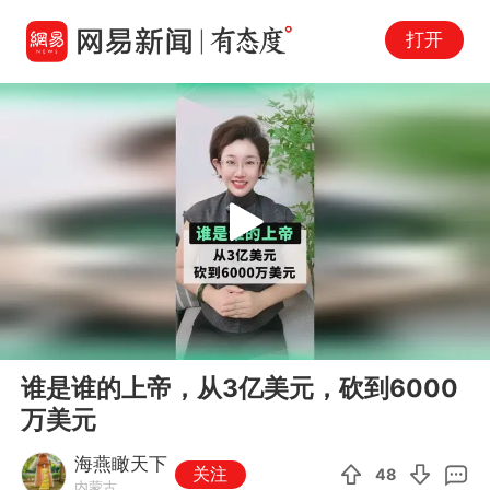
打开
Play
00:00
02:00
En
谁是谁的上帝，从3亿美元，砍到6000
fu
万美元
海燕瞰天下
关注
48
内蒙古