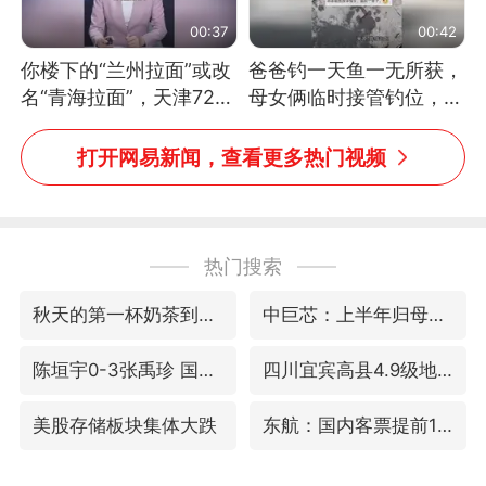
00:37
00:42
你楼下的“兰州拉面”或改
爸爸钓一天鱼一无所获，
名“青海拉面”，天津72家
母女俩临时接管钓位，用
面馆已集体更换招牌
玩具鱼竿钓上大鱼
打开网易新闻，查看更多热门视频
热门搜索
秋天的第一杯奶茶到底有多火
中巨芯：上半年归母净利润1405.77万元
陈垣宇0-3张禹珍 国乒男单全军覆没
四川宜宾高县4.9级地震致1死
美股存储板块集体大跌
东航：国内客票提前14天免费退改