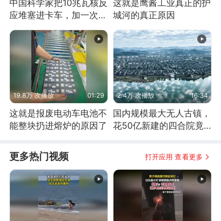
中国科学家把10兆瓦核反
这就是鹰酱工业真正的护
应堆塞进卡车，加一次燃
城河的真正原因
料能跑几十年
19.8万 次播放
01:29
2.4万 次播放
16:34
这就是报废电动车电池不
国内规模最大无人古镇，
能整块扔进熔炉的原因了
花50亿新建的四合院竟
没人住，发生了啥
更多热门视频
打开应用 查看更多