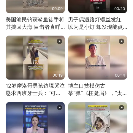
00:09
00:20
美国渔民钓获鲨鱼徒手将
男子偶遇路灯螺丝发红
其拽回大海 目击者直呼
以为是小灯 却发现能点
震惊 （视频来源：参考
燃香烟 当事人：已报警
消息）
处理
00:19
00:14
12岁摩洛哥男孩边境哭泣
博主口技模仿古
恳求西班牙士兵：“可不
筝“弹”《枉凝眉》，“太
可以不要把我遣返回国”
像了～你是吃古筝长大的
吗？”“或将成为首位考级
不带古筝的选手。”（来
源：新华每日电讯）