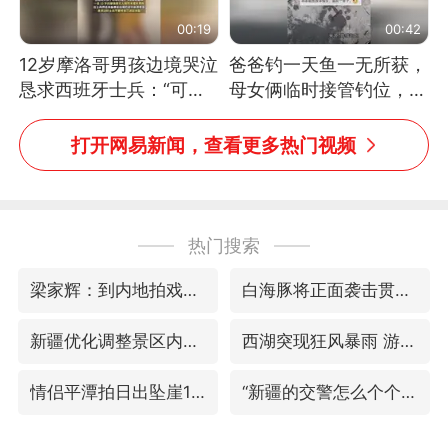
00:19
00:42
12岁摩洛哥男孩边境哭泣
爸爸钓一天鱼一无所获，
恳求西班牙士兵：“可不
母女俩临时接管钓位，用
可以不要把我遣返回国”
玩具鱼竿钓上大鱼
打开网易新闻，查看更多热门视频
热门搜索
梁家辉：到内地拍戏不是北上是回归
白海豚将正面袭击贯穿浙江
新疆优化调整景区内自驾服务费
西湖突现狂风暴雨 游客瞬间被浇透
情侣平潭拍日出坠崖1死1伤
“新疆的交警怎么个个像我妈”