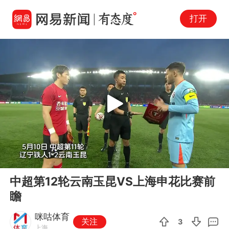
打开
Play
00:00
00:45
En
中超第12轮云南玉昆VS上海申花比赛前
fu
瞻
咪咕体育
关注
3
上海