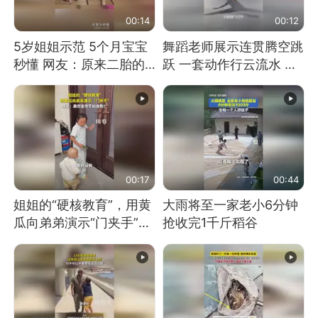
00:14
00:12
5岁姐姐示范 5个月宝宝
舞蹈老师展示连贯腾空跳
秒懂 网友：原来二胎的
跃 一套动作行云流水 节
快乐长这样
奏感拉满 网友：怎么做
到又舞又武的？
00:17
00:44
姐姐的“硬核教育”，用黄
大雨将至一家老小6分钟
瓜向弟弟演示“门夹手”，
抢收完1千斤稻谷
网友：果然言传不如身
教！