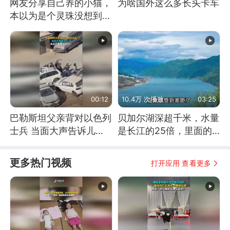
网友分享自己养的小猫，
为啥国外这么多长头卡车
本以为是个灵珠没想到是
魔丸
00:12
10.4万 次播放
03:25
巴勒斯坦父亲背对以色列
贝加尔湖深超千米，水量
士兵 当面大声告诉儿
是长江的25倍，里面的
子：永远不要害怕他们！
鱼究竟有多大？
更多热门视频
打开应用 查看更多