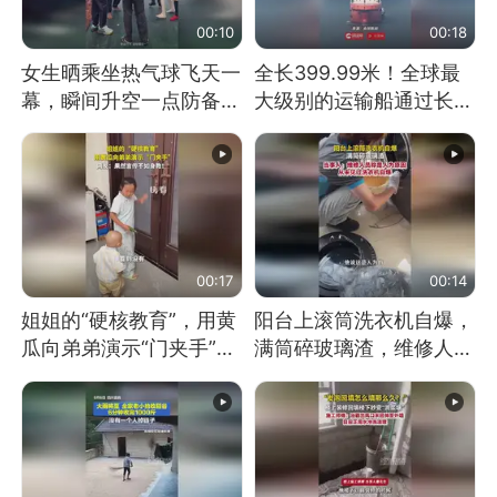
00:10
00:18
女生晒乘坐热气球飞天一
全长399.99米！全球最
幕，瞬间升空一点防备都
大级别的运输船通过长江
没有
大桥这一幕，太震撼了！
00:17
00:14
姐姐的“硬核教育”，用黄
阳台上滚筒洗衣机自爆，
瓜向弟弟演示“门夹手”，
满筒碎玻璃渣，维修人员
网友：果然言传不如身
称是人为原因，从未见过
教！
洗衣机自爆