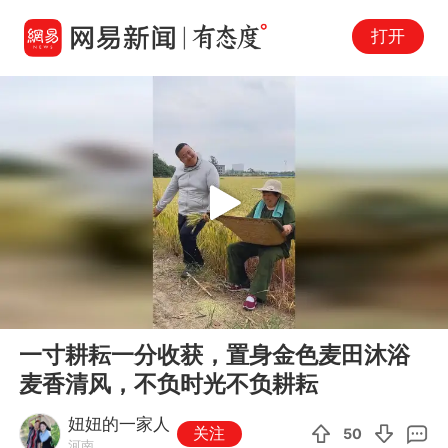
打开
Play
00:00
00:16
En
一寸耕耘一分收获，置身金色麦田沐浴
fu
麦香清风，不负时光不负耕耘
妞妞的一家人
关注
50
河南