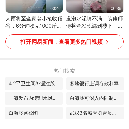
00:46
00:36
大雨将至全家老小抢收稻
发泡水泥填不满，装修师
谷，6分钟收完1000斤，
傅检查发现漏到楼下：出
没有一个人掉链子
风口未延伸到外墙
打开网易新闻，查看更多热门视频
热门搜索
4.2平卫生间补漏注胶花1.55万
多地银行上调存款利率
上海发布内涝积水风险提示
白海豚可深入内陆制造大范围风雨
白海豚路径图
武汉3名城管协管员殴打摊主被刑拘