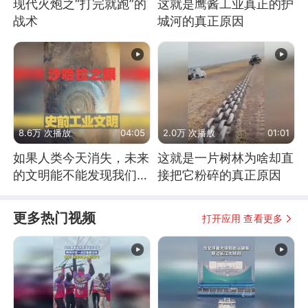
现代火炮之“打完就跑”的
这就是鹰酱工业真正的护
战术
城河的真正原因
8.6万 次播放
04:05
2.0万 次播放
01:01
如果人类今天消失，未来
这就是一片树林为啥却直
的文明能不能发现我们存
接把它粉碎的真正原因
在过？
更多热门视频
打开应用 查看更多