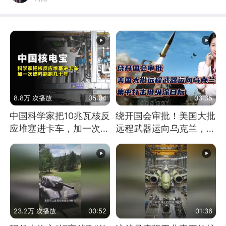
8.8万 次播放
05:04
03:35
中国科学家把10兆瓦核反
绕开国会审批！美国大批
应堆塞进卡车，加一次燃
远程武器运向乌克兰，集
料能跑几十年
中打击俄纵深目标
23.2万 次播放
00:52
01:36