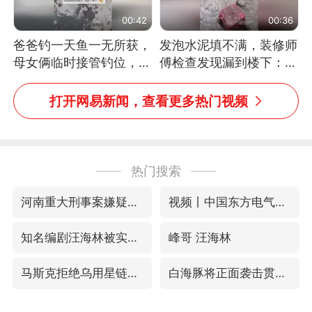
00:42
00:36
爸爸钓一天鱼一无所获，
发泡水泥填不满，装修师
母女俩临时接管钓位，用
傅检查发现漏到楼下：出
玩具鱼竿钓上大鱼
风口未延伸到外墙
打开网易新闻，查看更多热门视频
热门搜索
河南重大刑事案嫌疑人落网
视频丨中国东方电气集团原党组副书记、董事宋致远被查
知名编剧汪海林被实名举报偷税漏税
峰哥 汪海林
马斯克拒绝乌用星链打击俄境内目标
白海豚将正面袭击贯穿浙江