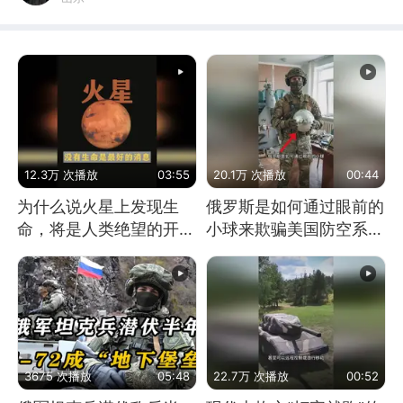
12.3万 次播放
03:55
20.1万 次播放
00:44
为什么说火星上发现生
俄罗斯是如何通过眼前的
命，将是人类绝望的开
小球来欺骗美国防空系统
始？
的
3675 次播放
05:48
22.7万 次播放
00:52