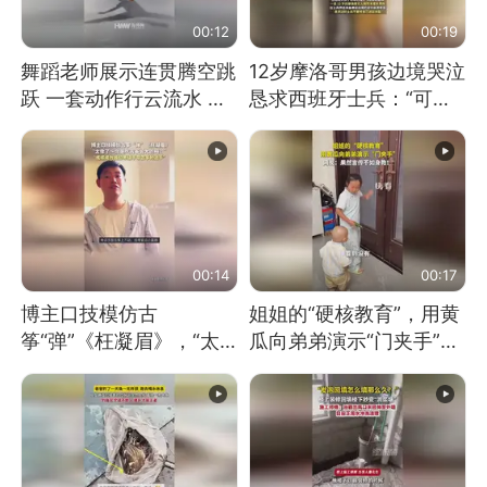
00:12
00:19
舞蹈老师展示连贯腾空跳
12岁摩洛哥男孩边境哭泣
跃 一套动作行云流水 节
恳求西班牙士兵：“可不
奏感拉满 网友：怎么做
可以不要把我遣返回国”
到又舞又武的？
00:14
00:17
博主口技模仿古
姐姐的“硬核教育”，用黄
筝“弹”《枉凝眉》，“太
瓜向弟弟演示“门夹手”，
像了～你是吃古筝长大的
网友：果然言传不如身
吗？”“或将成为首位考级
教！
不带古筝的选手。”（来
源：新华每日电讯）