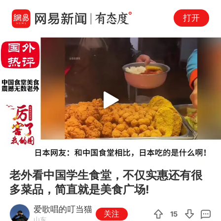
打开
Play
00:00
01:35
En
老外看中国学生食堂，不仅实惠还有很
fu
多菜品，简直就是美食广场!
爱歌唱的叮当猫
关注
15
山东