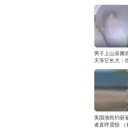
男子上山采菌
天等它长大：挖
美国渔民钓获
者直呼震惊 