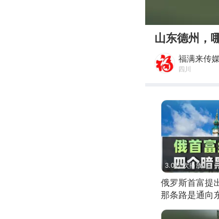
00:00
山东德州，
福满来传
四川
3.0万 次播放
俄罗斯首富提
那条路是通向