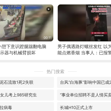
00:11
小憩下意识蹬腿踹翻电脑
男子偶遇路灯螺丝发红 以
显示器与机械臂损坏
能点燃香烟 当事人：已报
热门搜索
泥石流致1死2失联
台风“白海豚”影响中国已成
女儿考上985研究生
“事业单位招聘不是人情买卖
拉病毒
长城H10正式上市