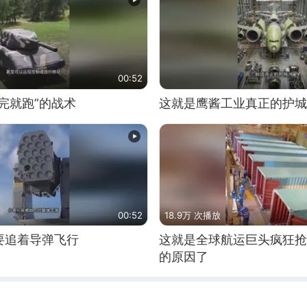
00:52
完就跑”的战术
这就是鹰酱工业真正的护城
00:52
18.9万 次播放
要追着导弹飞行
这就是全球航运巨头疯狂抢
的原因了