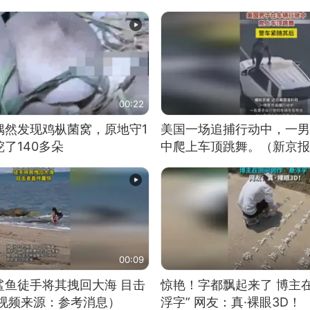
00:22
偶然发现鸡枞菌窝，原地守1
美国一场追捕行动中，一男
了140多朵
中爬上车顶跳舞。（新京报
00:09
鲨鱼徒手将其拽回大海 目击
惊艳！字都飘起来了 博主
（视频来源：参考消息）
浮字” 网友：真·裸眼3D！