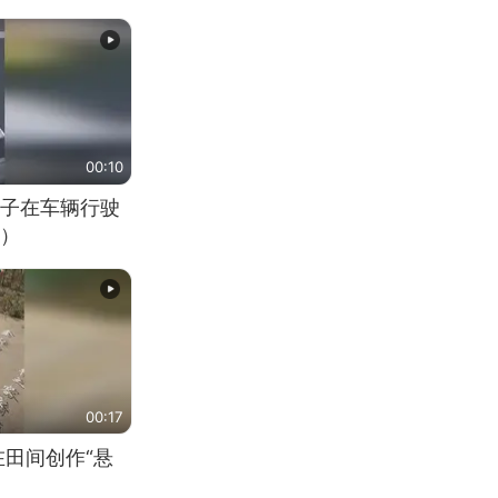
00:10
子在车辆行驶
）
00:17
在田间创作“悬