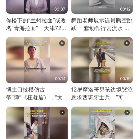
00:37
00:12
你楼下的“兰州拉面”或改
舞蹈老师展示连贯腾空跳
名“青海拉面”，天津72家
跃 一套动作行云流水 节
面馆已集体更换招牌
奏感拉满 网友：怎么做
到又舞又武的？
00:14
00:19
博主口技模仿古
12岁摩洛哥男孩边境哭泣
筝“弹”《枉凝眉》，“太
恳求西班牙士兵：“可不
像了～你是吃古筝长大的
可以不要把我遣返回国”
吗？”“或将成为首位考级
不带古筝的选手。”（来
源：新华每日电讯）