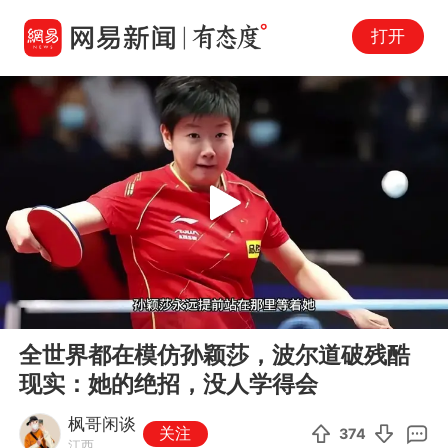
打开
Play
00:00
05:16
En
全世界都在模仿孙颖莎，波尔道破残酷
fu
现实：她的绝招，没人学得会
枫哥闲谈
关注
374
江西