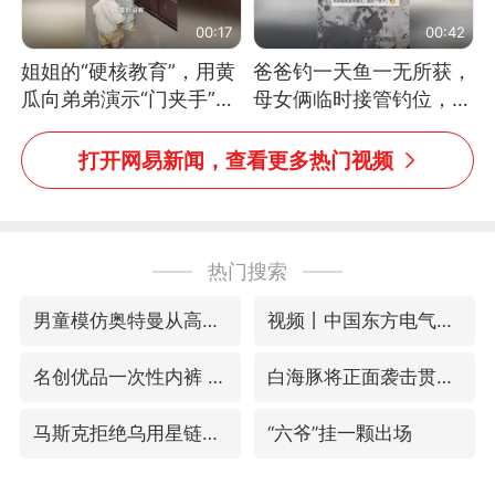
00:17
00:42
姐姐的“硬核教育”，用黄
爸爸钓一天鱼一无所获，
瓜向弟弟演示“门夹手”，
母女俩临时接管钓位，用
网友：果然言传不如身
玩具鱼竿钓上大鱼
教！
打开网易新闻，查看更多热门视频
热门搜索
男童模仿奥特曼从高处跳下致骨折
视频丨中国东方电气集团原党组副书记、董事宋致远被查
名创优品一次性内裤 颜面尽失
白海豚将正面袭击贯穿浙江
马斯克拒绝乌用星链打击俄境内目标
“六爷”挂一颗出场