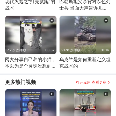
现代火炮之“打完就跑”的
巴勒斯坦父亲背对以色列
战术
士兵 当面大声告诉儿
子：永远不要害怕他们！
7.2万 次播放
00:32
9178 次播放
01:16
网友分享自己养的小猫，
乌克兰是如何重新定义坦
本以为是个灵珠没想到是
克战术的
魔丸
更多热门视频
打开应用 查看更多