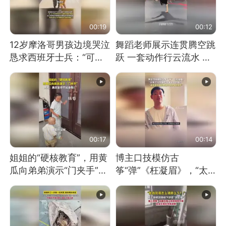
00:19
00:12
12岁摩洛哥男孩边境哭泣
舞蹈老师展示连贯腾空跳
恳求西班牙士兵：“可不
跃 一套动作行云流水 节
可以不要把我遣返回国”
奏感拉满 网友：怎么做
到又舞又武的？
00:17
00:14
姐姐的“硬核教育”，用黄
博主口技模仿古
瓜向弟弟演示“门夹手”，
筝“弹”《枉凝眉》，“太
网友：果然言传不如身
像了～你是吃古筝长大的
教！
吗？”“或将成为首位考级
不带古筝的选手。”（来
源：新华每日电讯）