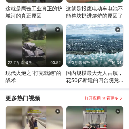
这就是鹰酱工业真正的护
这就是报废电动车电池不
城河的真正原因
能整块扔进熔炉的原因了
22.7万 次播放
00:52
3.0万 次播放
16:34
现代火炮之“打完就跑”的
国内规模最大无人古镇，
战术
花50亿新建的四合院竟
没人住，发生了啥
更多热门视频
打开应用 查看更多