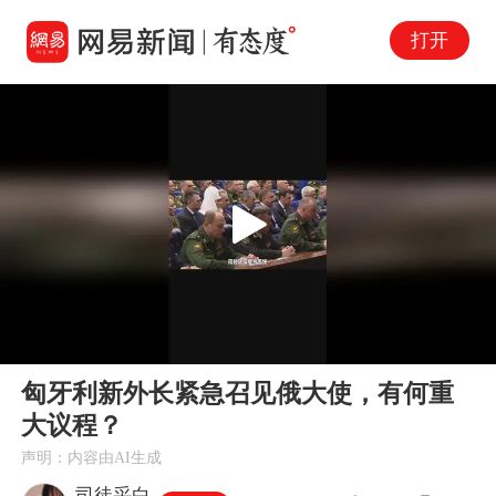
打开
Play
00:00
00:32
En
匈牙利新外长紧急召见俄大使，有何重
fu
大议程？
声明：内容由AI生成
司徒采白