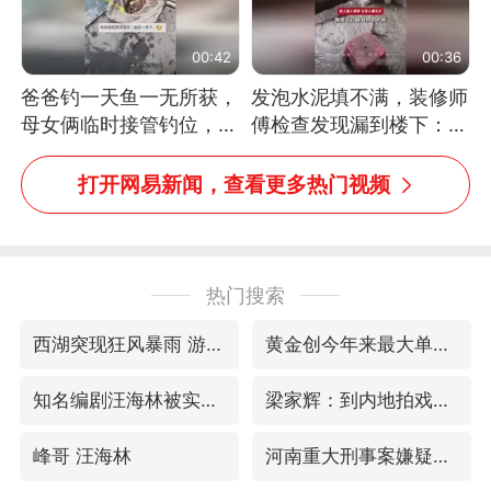
00:42
00:36
爸爸钓一天鱼一无所获，
发泡水泥填不满，装修师
母女俩临时接管钓位，用
傅检查发现漏到楼下：出
玩具鱼竿钓上大鱼
风口未延伸到外墙
打开网易新闻，查看更多热门视频
热门搜索
西湖突现狂风暴雨 游客瞬间被浇透
黄金创今年来最大单周涨幅
知名编剧汪海林被实名举报偷税漏税
梁家辉：到内地拍戏不是北上是回归
峰哥 汪海林
河南重大刑事案嫌疑人落网