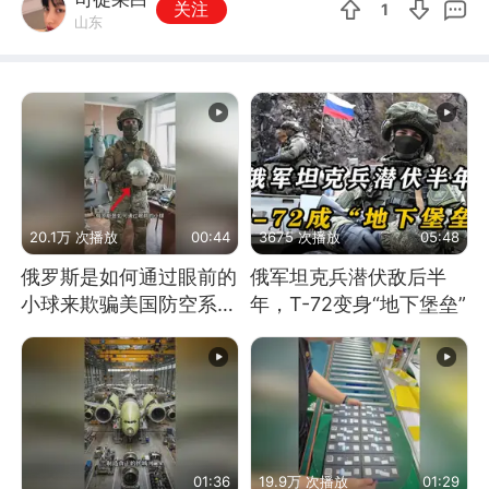
关注
1
山东
20.1万 次播放
00:44
3675 次播放
05:48
俄罗斯是如何通过眼前的
俄军坦克兵潜伏敌后半
小球来欺骗美国防空系统
年，T-72变身“地下堡垒”
的
01:36
19.9万 次播放
01:29