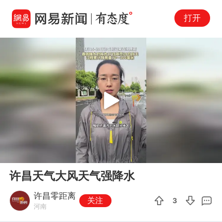
打开
Play
00:00
00:37
En
许昌天气大风天气强降水
fu
许昌零距离
关注
3
河南