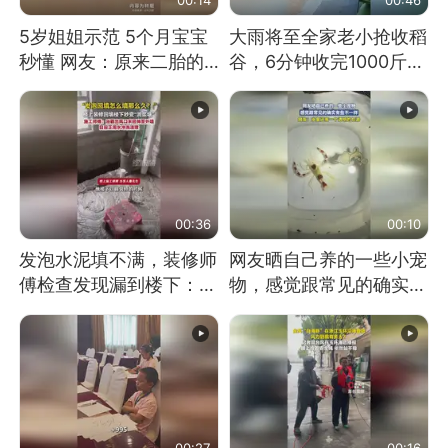
5岁姐姐示范 5个月宝宝
大雨将至全家老小抢收稻
秒懂 网友：原来二胎的
谷，6分钟收完1000斤，
快乐长这样
没有一个人掉链子
00:36
00:10
发泡水泥填不满，装修师
网友晒自己养的一些小宠
傅检查发现漏到楼下：出
物，感觉跟常见的确实有
风口未延伸到外墙
些不一样
00:27
00:16