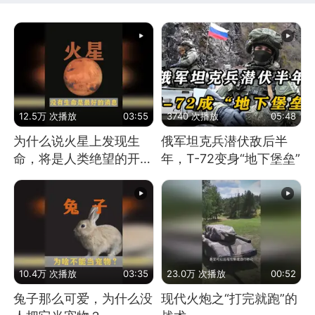
12.5万 次播放
03:55
3740 次播放
05:48
为什么说火星上发现生
俄军坦克兵潜伏敌后半
命，将是人类绝望的开
年，T-72变身“地下堡垒”
始？
10.4万 次播放
03:35
23.0万 次播放
00:52
兔子那么可爱，为什么没
现代火炮之“打完就跑”的