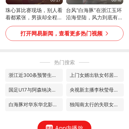
珠心算比赛现场，别人看
台风“白海豚”在浙江玉环
着都紧张，男孩却全程气
沿海登陆，风力到底有多
定神闲、从容作答，最终
大？记者腰上拴着安全
拿下冠军。网友：这淡定
绳，依然站不稳
打开网易新闻，查看更多热门视频
的样子，一看就是有实
力！（人民日报）
热门搜索
浙江近300条预警生效中 今夜大部暴雨
上门女婿出轨女邻居多年被判重婚罪
国足U17与阿森纳决赛取消 并列冠军
央视新主播李秋莹母校发文祝贺
白海豚对华东华北影响会大于巴威
独闯南太行的失联女生最后轨迹已确认
App内播放