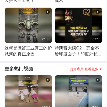
人把它当宠物？
战术
01:36
07:15
这就是鹰酱工业真正的护
特朗普大谈G2，完全不
城河的真正原因
给印度面子！印度外长：
低估印度潜力
更多热门视频
打开应用 查看更多
00:14
00:46