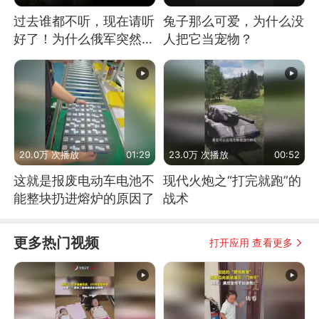
过去谁都不听，现在请听
兔子那么可爱，为什么没
好了！为什么俄军突然强
人把它当宠物？
硬起来了？
20.0万 次播放
01:29
23.0万 次播放
00:52
这就是报废电动车电池不
现代火炮之“打完就跑”的
能整块扔进熔炉的原因了
战术
更多热门视频
打开应用 查看更多