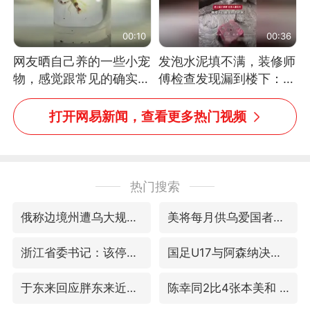
00:10
00:36
网友晒自己养的一些小宠
发泡水泥填不满，装修师
物，感觉跟常见的确实有
傅检查发现漏到楼下：出
些不一样
风口未延伸到外墙
打开网易新闻，查看更多热门视频
热门搜索
俄称边境州遭乌大规模袭击已致13伤
美将每月供乌爱国者拦截导弹
浙江省委书记：该停下的坚决停下来
国足U17与阿森纳决赛取消 并列冠军
于东来回应胖东来近25年老店年底关闭
陈幸同2比4张本美和 国乒双线丢冠