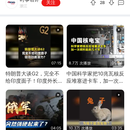
关注
28
浙江
07:15
8.7万 次播放
05:04
特朗普大谈G2，完全不
中国科学家把10兆瓦核反
给印度面子！印度外长：
应堆塞进卡车，加一次燃
低估印度潜力
料能跑几十年
04:05
10.3万 次播放
03:35