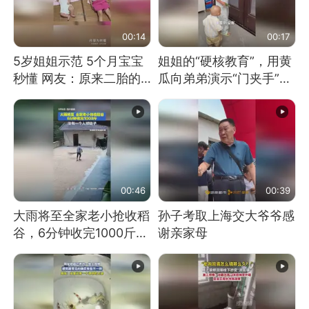
00:14
00:17
5岁姐姐示范 5个月宝宝
姐姐的“硬核教育”，用黄
秒懂 网友：原来二胎的
瓜向弟弟演示“门夹手”，
快乐长这样
网友：果然言传不如身
教！
00:46
00:39
大雨将至全家老小抢收稻
孙子考取上海交大爷爷感
谷，6分钟收完1000斤，
谢亲家母
没有一个人掉链子