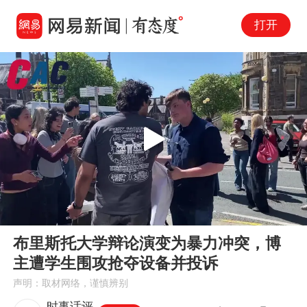
打开
Play
00:00
02:18
En
布里斯托大学辩论演变为暴力冲突，博
fu
主遭学生围攻抢夺设备并投诉
声明：取材网络，谨慎辨别
时事话评