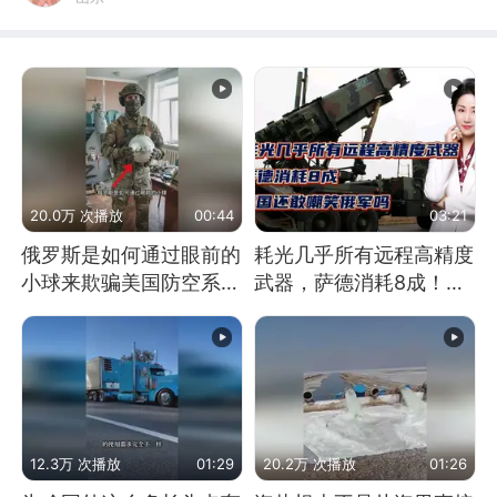
20.0万 次播放
00:44
03:21
俄罗斯是如何通过眼前的
耗光几乎所有远程高精度
小球来欺骗美国防空系统
武器，萨德消耗8成！美
的
国还敢嘲笑俄军吗
12.3万 次播放
01:29
20.2万 次播放
01:26