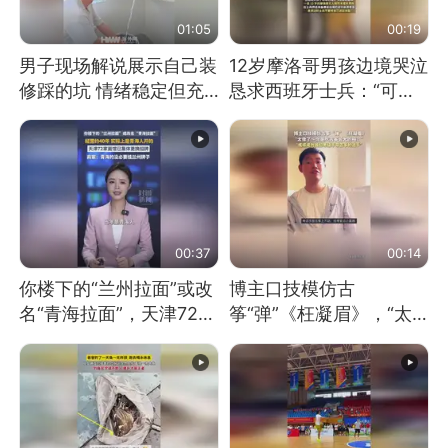
01:05
00:19
男子现场解说展示自己装
12岁摩洛哥男孩边境哭泣
修踩的坑 情绪稳定但充
恳求西班牙士兵：“可不
满无奈 每处都有精心设
可以不要把我遣返回国”
计 但每处都有瑕疵 网
友：一开始我没笑 但看
到洗手盆我没绷住
00:37
00:14
你楼下的“兰州拉面”或改
博主口技模仿古
名“青海拉面”，天津72家
筝“弹”《枉凝眉》，“太
面馆已集体更换招牌
像了～你是吃古筝长大的
吗？”“或将成为首位考级
不带古筝的选手。”（来
源：新华每日电讯）