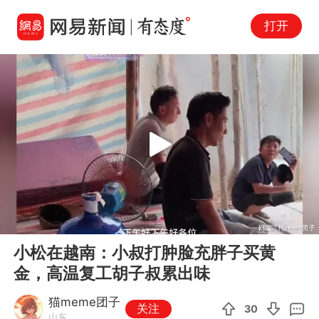
打开
Play
00:00
17:17
En
小松在越南：小叔打肿脸充胖子买黄
fu
金，高温复工胡子叔累出味
猫meme团子
关注
30
山东