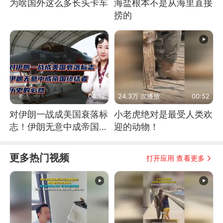
为啥国外这么多长头卡车
海盐根本不是从海里直接
捞的
04:12
24.3万 次播放
00:52
对伊朗一战成美国衰落标
小老虎绝对是最受人类欢
志！伊朗无意中成帝国终
迎的动物！
结者！历史的必然
更多热门视频
打开应用 查看更多