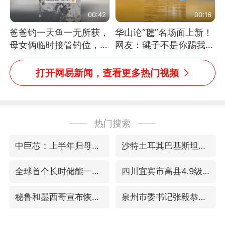
00:42
00:16
爸爸钓一天鱼一无所获，
华山论“毽”名场面上新！
母女俩临时接管钓位，用
网友：毽子不是你踢我
玩具鱼竿钓上大鱼
捡，我踢你捡吗
打开网易新闻，查看更多热门视频
热门搜索
中巨芯：上半年归母净利润1405.77万元
沙特土耳其巴基斯坦签署共同防务协议
全球首个长时储能一体化产业园量产
四川宜宾市高县4.9级地震致1人死亡
秘鲁和墨西哥宣布恢复外交关系
泉州市委书记张毅恭被查