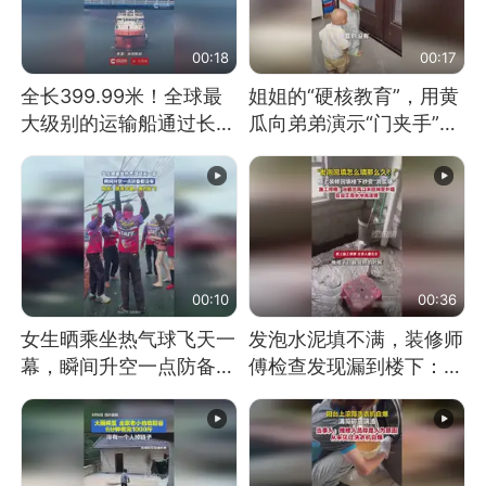
00:18
00:17
全长399.99米！全球最
姐姐的“硬核教育”，用黄
大级别的运输船通过长江
瓜向弟弟演示“门夹手”，
大桥这一幕，太震撼了！
网友：果然言传不如身
教！
00:10
00:36
女生晒乘坐热气球飞天一
发泡水泥填不满，装修师
幕，瞬间升空一点防备都
傅检查发现漏到楼下：出
没有
风口未延伸到外墙