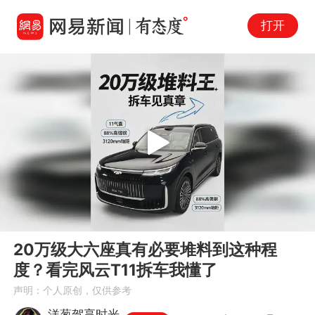
打开
Play
00:00
01:29
En
20万级大六座真有必要堆料到这种程
fu
度？看完风云T11拆车我懂了
声明：个人原创，仅供参考
洋葱驾享时光