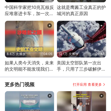
中国科学家把10兆瓦核反
这就是鹰酱工业真正的护
应堆塞进卡车，加一次燃
城河的真正原因
料能跑几十年
8.6万 次播放
04:05
12.1万 次播放
09:47
如果人类今天消失，未来
美国太空部队第一次出
的文明能不能发现我们存
手，只用了三步破解伊朗
在过？
防空
更多热门视频
打开应用 查看更多