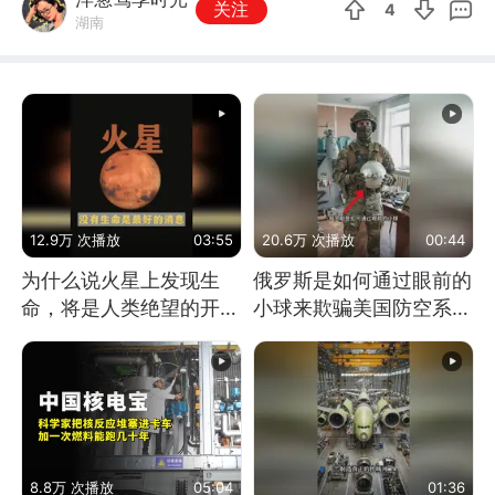
关注
4
湖南
12.9万 次播放
03:55
20.6万 次播放
00:44
为什么说火星上发现生
俄罗斯是如何通过眼前的
命，将是人类绝望的开
小球来欺骗美国防空系统
始？
的
8.8万 次播放
05:04
01:36