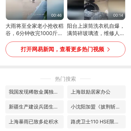
00:46
00:14
大雨将至全家老小抢收稻
阳台上滚筒洗衣机自爆，
谷，6分钟收完1000斤，
满筒碎玻璃渣，维修人员
没有一个人掉链子
称是人为原因，从未见过
洗衣机自爆
打开网易新闻，查看更多热门视频
热门搜索
我国发现稀散金属独立新矿物——乌斯河锗矿
上海鼓励居家办公
新疆生产建设兵团生态环境局原局长被查
小沈阳加盟《披荆斩棘》
上海暴雨已致多处积水
路虎卫士110 HSE限时降价