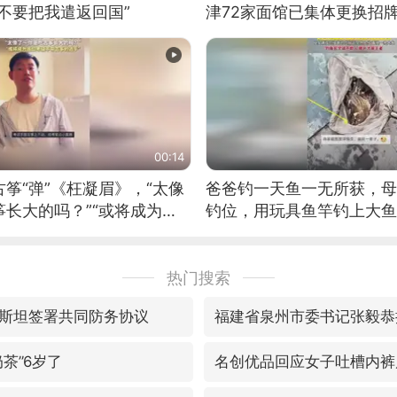
不要把我遣返回国”
津72家面馆已集体更换招
00:14
筝“弹”《枉凝眉》，“太像
爸爸钓一天鱼一无所获，母
长大的吗？”“或将成为首
钓位，用玩具鱼竿钓上大鱼
筝的选手。”（来源：新华每
热门搜索
斯坦签署共同防务协议
茶”6岁了
名创优品回应女子吐槽内裤