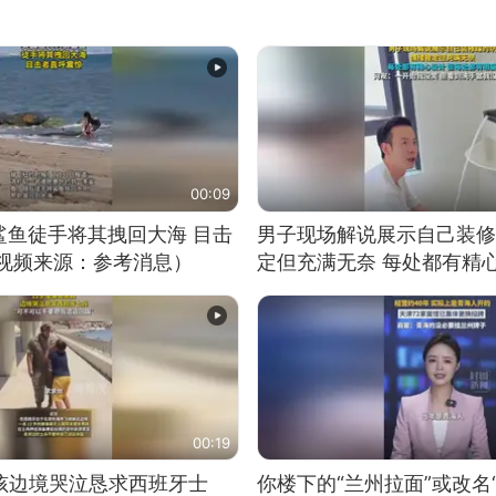
00:09
鲨鱼徒手将其拽回大海 目击
男子现场解说展示自己装修
（视频来源：参考消息）
定但充满无奈 每处都有精
有瑕疵 网友：一开始我没
我没绷住
00:19
男孩边境哭泣恳求西班牙士
你楼下的“兰州拉面”或改名