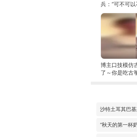
兵：“可不可以
博主口技模仿古
了～你是吃古筝
位考级不带古
日电讯）
沙特土耳其巴基
“秋天的第一杯奶