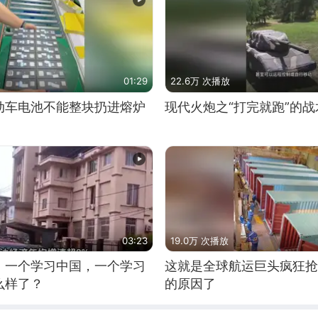
01:29
22.6万 次播放
动车电池不能整块扔进熔炉
现代火炮之“打完就跑”的战
03:23
19.0万 次播放
，一个学习中国，一个学习
这就是全球航运巨头疯狂抢
么样了？
的原因了