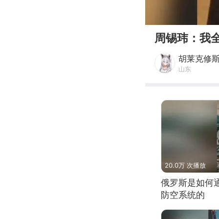
00:00
周锡玮：我
胡莱克修
山东
20.0万 次播放
俄罗斯是如何
防空系统的