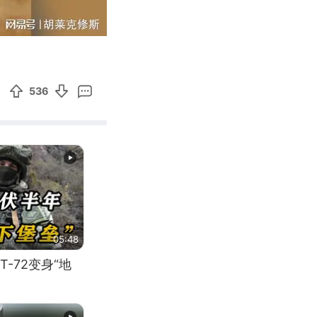
00:34
Enter
fullscreen
536
05:48
-72变身“地