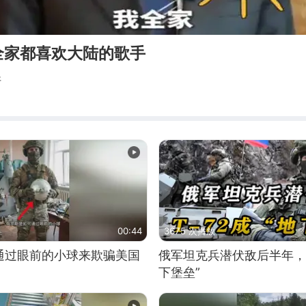
全家都喜欢大陆的歌手
斯
00:44
3675 次播放
通过眼前的小球来欺骗美国
俄军坦克兵潜伏敌后半年，T
下堡垒”