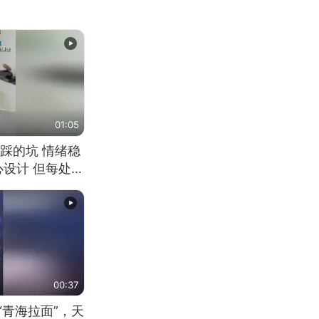
01:05
踩的坑 情绪稳
心设计 但每处都
笑 但看到洗手盆
00:37
“青海拉面”，天