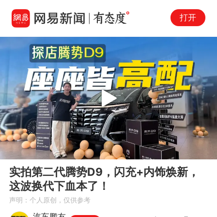
打开
Play
00:00
04:57
En
实拍第二代腾势D9，闪充+内饰焕新，
fu
这波换代下血本了！
声明：个人原创，仅供参考
汽车鹏友