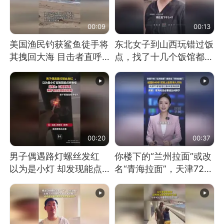
00:09
00:13
美国渔民钓获鲨鱼徒手将
东北女子到山西玩错过饭
其拽回大海 目击者直呼
点，找了十几个饭馆都没
震惊 （视频来源：参考
开门：午休到几点
消息）
00:20
00:37
男子偶遇路灯螺丝发红
你楼下的“兰州拉面”或改
以为是小灯 却发现能点
名“青海拉面”，天津72家
燃香烟 当事人：已报警
面馆已集体更换招牌
处理