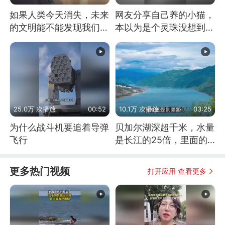
如果人类今天消失，未来
网友分享自己养的小猫，
的文明能不能发现我们存
本以为是个灵珠没想到是
在过？
魔丸
25.0万 次播放
00:52
10.1万 次播放
03:25
为什么战斗机要追着导弹
贝加尔湖深超千米，水量
飞行
是长江的25倍，里面的
鱼究竟有多大？
更多热门视频
打开应用 查看更多