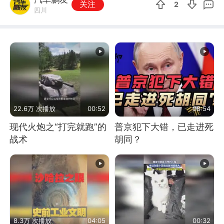
关注
2
四川
22.6万 次播放
00:52
08:54
现代火炮之“打完就跑”的
普京犯下大错，已走进死
战术
胡同？
8.3万 次播放
04:05
00:32