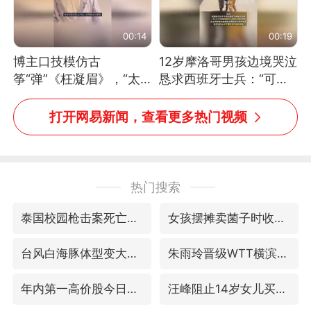
00:14
00:19
博主口技模仿古
12岁摩洛哥男孩边境哭泣
筝“弹”《枉凝眉》，“太
恳求西班牙士兵：“可不
像了～你是吃古筝长大的
可以不要把我遣返回国”
吗？”“或将成为首位考级
打开网易新闻，查看更多热门视频
不带古筝的选手。”（来
源：新华每日电讯）
热门搜索
泰国校园枪击案死亡人数升至7人
女孩摆摊卖菌子时收到北大通知书
台风白海豚体型变大近似13个浙江面积
朱雨玲晋级WTT横滨冠军赛女单八强
年内第一高价股今日打新
汪峰阻止14岁女儿买大牌