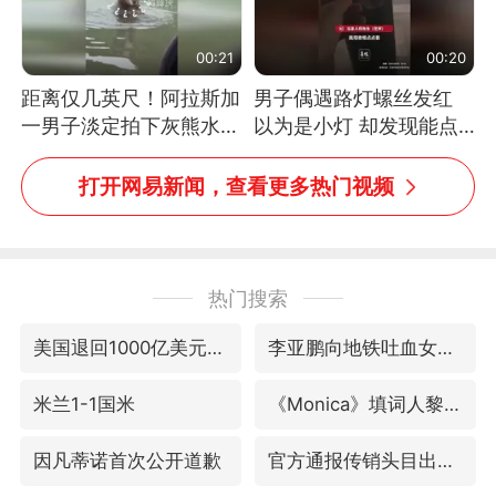
00:21
00:20
距离仅几英尺！阿拉斯加
男子偶遇路灯螺丝发红
一男子淡定拍下灰熊水中
以为是小灯 却发现能点
捕食鲑鱼全程
燃香烟 当事人：已报警
处理
打开网易新闻，查看更多热门视频
热门搜索
美国退回1000亿美元关税
李亚鹏向地铁吐血女孩捐99999元
米兰1-1国米
《Monica》填词人黎彼得去世
因凡蒂诺首次公开道歉
官方通报传销头目出狱办书院