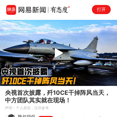
打开
Play
00:00
03:55
En
央视首次披露，歼10CE干掉阵风当天，
fu
中方团队其实就在现场！
声明：个人原创，仅供参考
魏叔胡侃