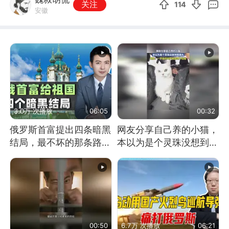
关注
114
安徽
3.0万 次播放
06:05
00:32
俄罗斯首富提出四条暗黑
网友分享自己养的小猫，
结局，最不坏的那条路是
本以为是个灵珠没想到是
通向东方
魔丸
00:50
6.7万 次播放
06:21