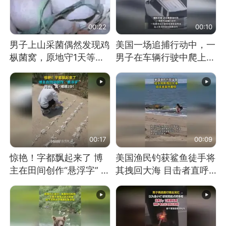
00:22
00:10
男子上山采菌偶然发现鸡
美国一场追捕行动中，一
枞菌窝，原地守1天等它
男子在车辆行驶中爬上车
长大：挖了140多朵
顶跳舞。（新京报）
00:17
00:09
惊艳！字都飘起来了 博
美国渔民钓获鲨鱼徒手将
主在田间创作“悬浮字” 网
其拽回大海 目击者直呼
友：真·裸眼3D！
震惊 （视频来源：参考
消息）