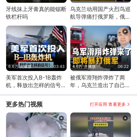
牙线抹上牙膏真的能锯断
乌克兰动用国产火烈鸟巡
铁栏杆吗
航导弹痛打俄罗斯，俄军
为什么没能拦截？
6.6万 次播放
03:43
4.6万 次播放
06:22
美军首次投入B-1B轰炸
被俄军滑翔炸弹炸了两
机，释放出怎样的信号？
年，乌克兰造出了自己
为何伊朗拦不住？
的“空中长臂”
更多热门视频
打开应用 查看更多