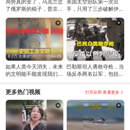
局势真的变了，乌克兰念
美国太空部队第一次出
了俄罗斯的稿子，普京说
手，只用了三步破解伊朗
战胜自己就是胜利
防空
8.2万 次播放
04:05
1.8万 次播放
02:32
如果人类今天消失，未来
巴勒斯坦人勇敢夺枪，当
的文明能不能发现我们存
场反杀两名以军，包括一
在过？
名少校
更多热门视频
打开应用 查看更多