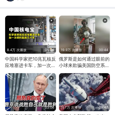
8.4万 次播放
05:04
19.9万 次播放
00:44
中国科学家把10兆瓦核反
俄罗斯是如何通过眼前的
应堆塞进卡车，加一次燃
小球来欺骗美国防空系统
料能跑几十年
的
03:06
11.7万 次播放
09:47