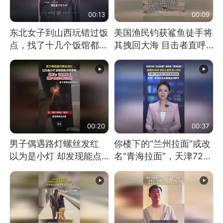
00:13
00:09
东北女子到山西玩错过饭
美国渔民钓获鲨鱼徒手将
点，找了十几个饭馆都没
其拽回大海 目击者直呼
开门：午休到几点
震惊 （视频来源：参考
消息）
00:20
00:37
男子偶遇路灯螺丝发红
你楼下的“兰州拉面”或改
以为是小灯 却发现能点
名“青海拉面”，天津72家
燃香烟 当事人：已报警
面馆已集体更换招牌
处理