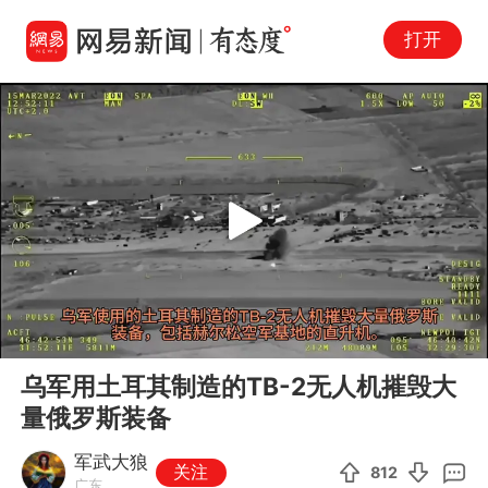
打开
Play
00:00
00:43
En
乌军用土耳其制造的TB-2无人机摧毁大
fu
量俄罗斯装备
军武大狼
关注
812
广东