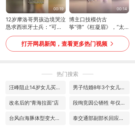
00:19
00:14
12岁摩洛哥男孩边境哭泣
博主口技模仿古
恳求西班牙士兵：“可不
筝“弹”《枉凝眉》，“太
可以不要把我遣返回国”
像了～你是吃古筝长大的
吗？”“或将成为首位考级
打开网易新闻，查看更多热门视频
不带古筝的选手。”（来
源：新华每日电讯）
热门搜索
汪峰阻止14岁女儿买大牌
男子结婚8年3个女儿均非亲生
改名后的“青海拉面”店
段绚竞因公牺牲 年仅44岁
台风白海豚体型变大近似13个浙江面积
泰交通部副部长回应中国人遭歧视手势