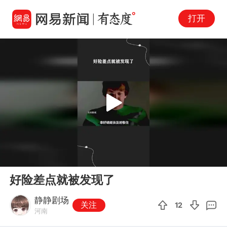
打开
Play
00:00
00:42
En
好险差点就被发现了
fu
静静剧场
关注
12
河南