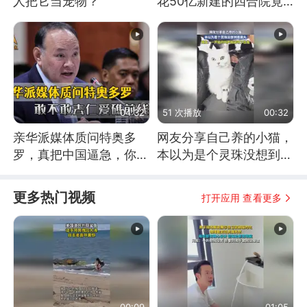
人把它当宠物？
花50亿新建的四合院竟
没人住，发生了啥
04:32
51 次播放
00:32
亲华派媒体质问特奥多
网友分享自己养的小猫，
罗，真把中国逼急，你敢
本以为是个灵珠没想到是
不敢去仁爱礁前线？
魔丸
更多热门视频
打开应用 查看更多
00:09
01:05