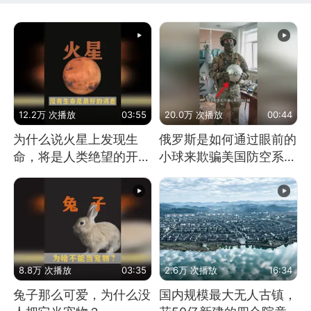
12.2万 次播放
03:55
20.0万 次播放
00:44
为什么说火星上发现生
俄罗斯是如何通过眼前的
命，将是人类绝望的开
小球来欺骗美国防空系统
始？
的
8.8万 次播放
03:35
2.6万 次播放
16:34
兔子那么可爱，为什么没
国内规模最大无人古镇，