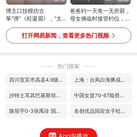
博主口技模仿古
爸爸钓一天鱼一无所获，
筝“弹”《枉凝眉》，“太
母女俩临时接管钓位，用
像了～你是吃古筝长大的
玩具鱼竿钓上大鱼
吗？”“或将成为首位考级
打开网易新闻，查看更多热门视频
不带古筝的选手。”（来
源：新华每日电讯）
热门搜索
四川宜宾市高县4.9级地震致1人死亡
上海：台风白海豚或将带来龙卷风
沙特土耳其巴基斯坦签署共同防务协议
中国女篮70-67险胜尼日利亚女篮
陈垣宇0-3张禹珍 国乒男单全军覆没
名创优品回应女子吐槽内裤质量差
App内播放