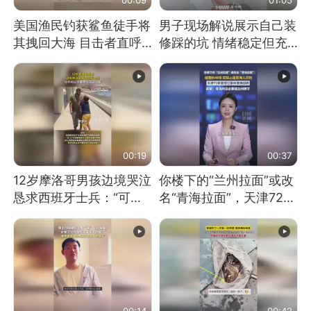
美国渔民钓获鲨鱼徒手将
男子现场解说展示自己装
其拽回大海 目击者直呼
修踩的坑 情绪稳定但充
震惊 （视频来源：参考
满无奈 每处都有精心设
消息）
计 但每处都有瑕疵 网
友：一开始我没笑 但看
到洗手盆我没绷住
00:19
00:37
12岁摩洛哥男孩边境哭泣
你楼下的“兰州拉面”或改
恳求西班牙士兵：“可不
名“青海拉面”，天津72家
可以不要把我遣返回国”
面馆已集体更换招牌
00:14
00:42