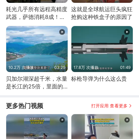
耗光几乎所有远程高精度
这就是全球航运巨头疯狂
武器，萨德消耗8成！美
抢购这种铁盒子的原因了
国还敢嘲笑俄军吗
10.2万 次播放
03:25
17.8万 次播放
01:49
贝加尔湖深超千米，水量
标枪导弹为什么这么贵
是长江的25倍，里面的
鱼究竟有多大？
更多热门视频
打开应用 查看更多