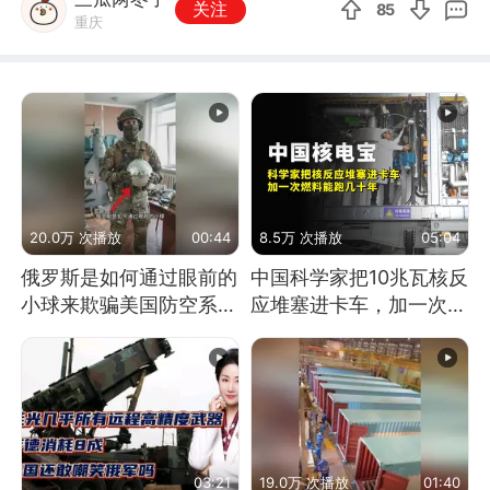
关注
85
重庆
20.0万 次播放
00:44
8.5万 次播放
05:04
俄罗斯是如何通过眼前的
中国科学家把10兆瓦核反
小球来欺骗美国防空系统
应堆塞进卡车，加一次燃
的
料能跑几十年
03:21
19.0万 次播放
01:40