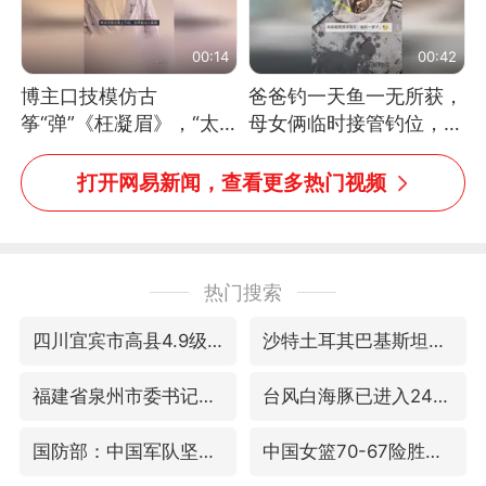
00:14
00:42
博主口技模仿古
爸爸钓一天鱼一无所获，
筝“弹”《枉凝眉》，“太
母女俩临时接管钓位，用
像了～你是吃古筝长大的
玩具鱼竿钓上大鱼
吗？”“或将成为首位考级
打开网易新闻，查看更多热门视频
不带古筝的选手。”（来
源：新华每日电讯）
热门搜索
四川宜宾市高县4.9级地震致1人死亡
沙特土耳其巴基斯坦签署共同防务协议
福建省泉州市委书记张毅恭接受纪律审查和监察调查
台风白海豚已进入24小时警戒线
国防部：中国军队坚决反制任何闹海挑衅图谋
中国女篮70-67险胜尼日利亚女篮