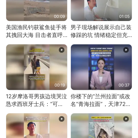
00:09
01:05
美国渔民钓获鲨鱼徒手将
男子现场解说展示自己装
其拽回大海 目击者直呼
修踩的坑 情绪稳定但充
震惊 （视频来源：参考
满无奈 每处都有精心设
消息）
计 但每处都有瑕疵 网
友：一开始我没笑 但看
到洗手盆我没绷住
00:19
00:37
12岁摩洛哥男孩边境哭泣
你楼下的“兰州拉面”或改
恳求西班牙士兵：“可不
名“青海拉面”，天津72家
可以不要把我遣返回国”
面馆已集体更换招牌