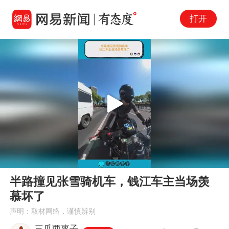
打开
Play
00:00
01:24
En
半路撞见张雪骑机车，钱江车主当场羡
fu
慕坏了
声明：取材网络，谨慎辨别
三瓜两枣子