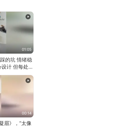
01:05
踩的坑 情绪稳
心设计 但每处都
笑 但看到洗手盆
00:14
凝眉》，“太像