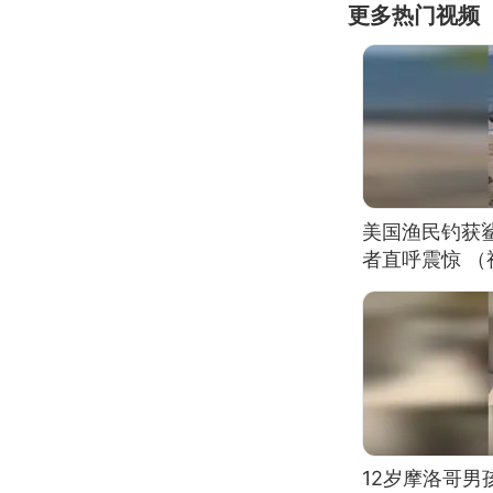
更多热门视频
美国渔民钓获
者直呼震惊 
12岁摩洛哥