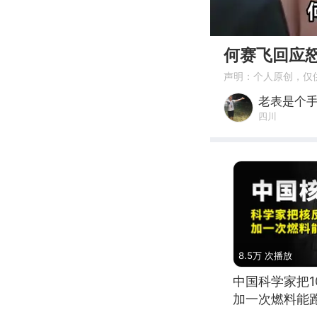
00:00
何赛飞回应
声明：个人原创，仅
老表是个
四川
8.5万 次播放
中国科学家把
加一次燃料能