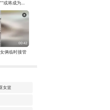
”“或将成为首
（来源：新华每
00:42
女俩临时接管
利亚女篮