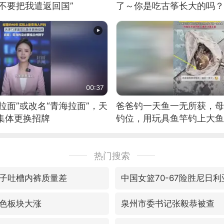
不要把我遣返回国”
了～你是吃古筝长大的吗？
位考级不带古筝的选手。”
日电讯）
00:37
拉面”或改名“青海拉面”，天
爸爸钓一天鱼一无所获，母
集体更换招牌
钓位，用玩具鱼竿钓上大鱼
热门搜索
子吐槽内裤质量差
中国女篮70-67险胜尼日
色板块大涨
泉州市委书记张毅恭被查