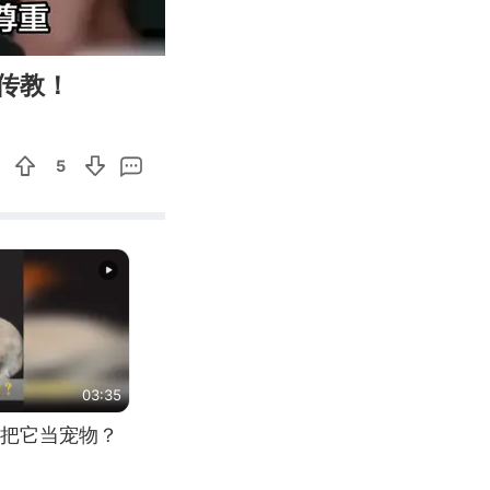
02:57
Enter
传教！
fullscreen
5
03:35
把它当宠物？