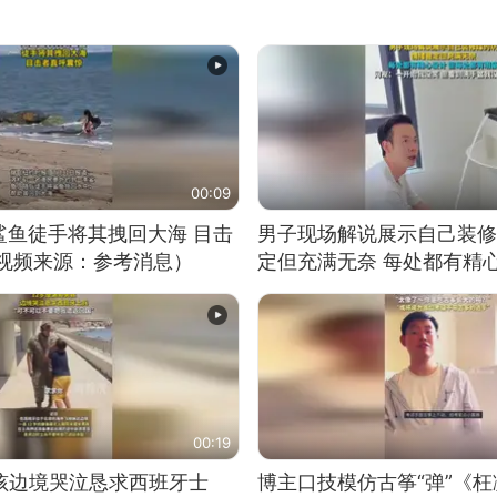
00:09
鲨鱼徒手将其拽回大海 目击
男子现场解说展示自己装修
（视频来源：参考消息）
定但充满无奈 每处都有精
有瑕疵 网友：一开始我没
我没绷住
00:19
男孩边境哭泣恳求西班牙士
博主口技模仿古筝“弹”《枉