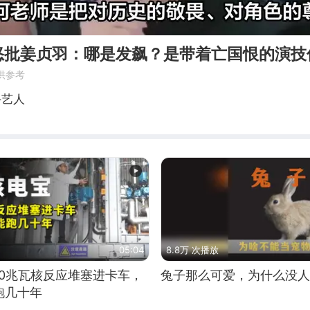
怒批姜贞羽：哪是发飙？是带着亡国恨的演技
供参考
手艺人
05:04
8.8万 次播放
10兆瓦核反应堆塞进卡车，
兔子那么可爱，为什么没人
跑几十年