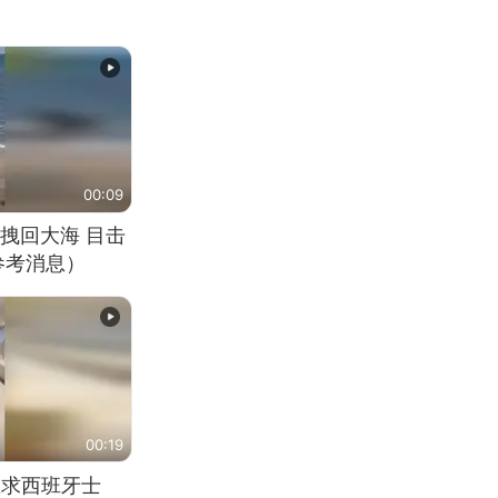
00:09
拽回大海 目击
参考消息）
00:19
恳求西班牙士