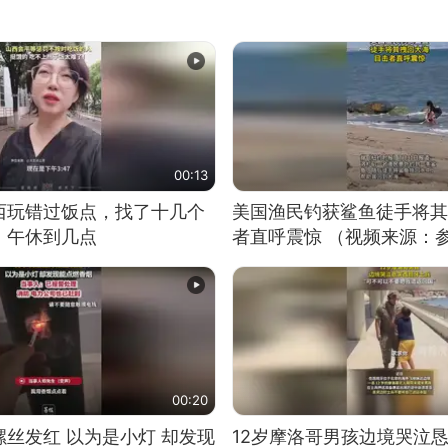
00:13
西玩错过饭点，找了十几个
美国渔民钓获鲨鱼徒手将其
：午休到几点
者直呼震惊 （视频来源：
00:20
丝发红 以为是小灯 却发现
12岁摩洛哥男孩边境哭泣