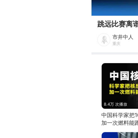
00:00
跳远比赛离
市井中人
重庆
8.4万 次播放
中国科学家把
加一次燃料能