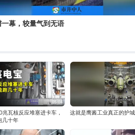
谱一幕，较量气到无语
05:04
10兆瓦核反应堆塞进卡车，
这就是鹰酱工业真正的护城
跑几十年