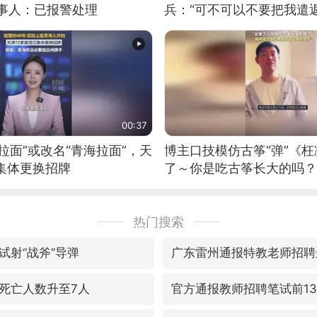
当事人：已报警处理
兵：“可不可以不要把我遣返
00:37
拉面”或改名“青海拉面”，天
博主口技模仿古筝“弹”《枉
集体更换招牌
了～你是吃古筝长大的吗？
位考级不带古筝的选手。”
日电讯）
热门搜索
试射“战斧”导弹
广东雷州通报特教老师招聘
死亡人数升至7人
官方通报教师招聘笔试前1