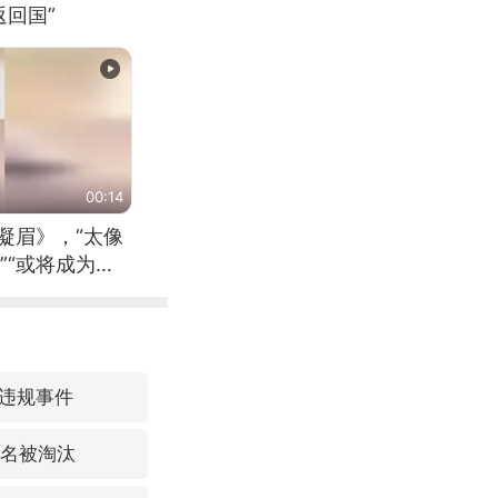
回国”
00:14
凝眉》，“太像
”“或将成为首
（来源：新华每
违规事件
3名被淘汰