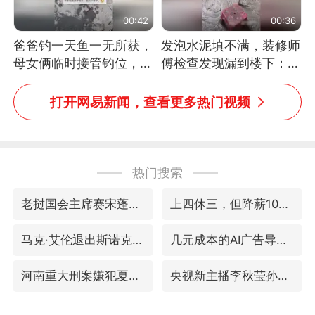
00:42
00:36
爸爸钓一天鱼一无所获，
发泡水泥填不满，装修师
母女俩临时接管钓位，用
傅检查发现漏到楼下：出
玩具鱼竿钓上大鱼
风口未延伸到外墙
打开网易新闻，查看更多热门视频
热门搜索
老挝国会主席赛宋蓬逝世
上四休三，但降薪1000元，你接受吗？
马克·艾伦退出斯诺克中国公开赛
几元成本的AI广告导致千万市值蒸发
河南重大刑案嫌犯夏某钢落网
央视新主播李秋莹孙亚鹏亮相