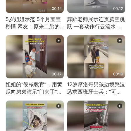
00:14
00:12
5岁姐姐示范 5个月宝宝
舞蹈老师展示连贯腾空跳
秒懂 网友：原来二胎的
跃 一套动作行云流水 节
快乐长这样
奏感拉满 网友：怎么做
到又舞又武的？
00:17
00:19
姐姐的“硬核教育”，用黄
12岁摩洛哥男孩边境哭泣
瓜向弟弟演示“门夹手”，
恳求西班牙士兵：“可不
网友：果然言传不如身
可以不要把我遣返回国”
教！