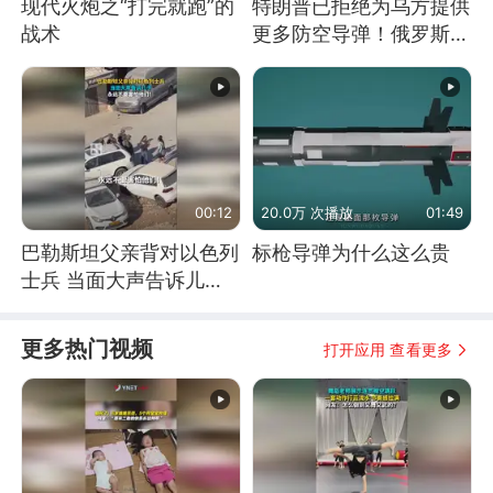
现代火炮之“打完就跑”的
特朗普已拒绝为乌方提供
战术
更多防空导弹！俄罗斯抓
住窗口期猛炸基辅
00:12
20.0万 次播放
01:49
巴勒斯坦父亲背对以色列
标枪导弹为什么这么贵
士兵 当面大声告诉儿
子：永远不要害怕他们！
更多热门视频
打开应用 查看更多