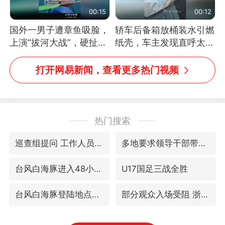
00:15
00:12
国外一男子遭章鱼吸脸，
轿车后备箱放桶装水引燃
上演“拔河大战”，硬扯加
纸壳，车主发现直呼太危
铁棒敲打方才挣脱
险，“拍出来让大家都避
免这个危险”
打开网易新闻，查看更多热门视频
热门搜索
巡查组提问 工作人员偷用手机查答案
多地要求领导干部带头休假
台风白海豚进入48小时警戒线
U17国足三战全胜
台风白海豚登陆地点更新
部分观众入场受阻 浙江省博物馆致歉