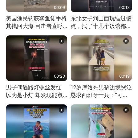
00:09
00:13
美国渔民钓获鲨鱼徒手将
东北女子到山西玩错过饭
其拽回大海 目击者直呼
点，找了十几个饭馆都没
震惊 （视频来源：参考
开门：午休到几点
消息）
00:20
00:19
男子偶遇路灯螺丝发红
12岁摩洛哥男孩边境哭泣
以为是小灯 却发现能点
恳求西班牙士兵：“可不
燃香烟 当事人：已报警
可以不要把我遣返回国”
处理