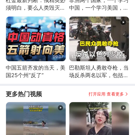
杜金最新判断：俄精英必
非洲两个国家，一个学习
须明白，要么人类毁灭，
中国，一个学习美国，结
要么俄毁灭
果怎么样了？
09:07
1.7万 次播放
02:32
中国五箭齐发的当天，美
巴勒斯坦人勇敢夺枪，当
国25个州“反了”
场反杀两名以军，包括一
名少校
更多热门视频
打开应用 查看更多