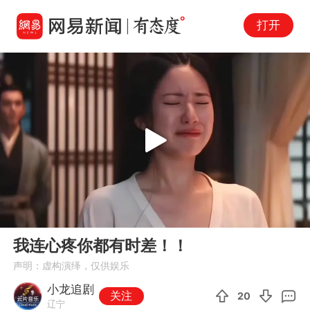
打开
Play
00:00
00:36
En
我连心疼你都有时差！！
fu
声明：虚构演绎，仅供娱乐
小龙追剧
关注
20
辽宁