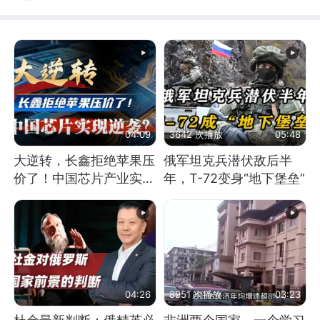
04:09
3642 次播放
05:48
大逆转，长鑫拒绝苹果压
俄军坦克兵潜伏敌后半
价了！中国芯片产业实现
年，T-72变身“地下堡垒”
怎样的逆袭？
04:26
8951 次播放
03:23