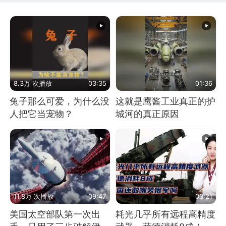
8.3万 次播放
03:35
01:36
兔子那么可爱，为什么没
这就是鹰酱工业真正的护
人把它当宠物？
城河的真正原因
11.8万 次播放
09:47
03:21
美国太空部队第一次出
耗光几乎所有远程高精度