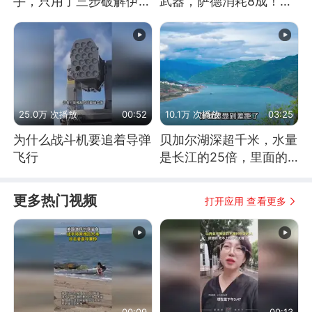
手，只用了三步破解伊朗
武器，萨德消耗8成！美
防空
国还敢嘲笑俄军吗
25.0万 次播放
00:52
10.1万 次播放
03:25
为什么战斗机要追着导弹
贝加尔湖深超千米，水量
飞行
是长江的25倍，里面的
鱼究竟有多大？
更多热门视频
打开应用 查看更多
00:09
00:13