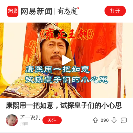
打开
Play
00:00
03:34
En
康熙用一把如意，试探皇子们的小心思
fu
若一说剧
关注
296
河南