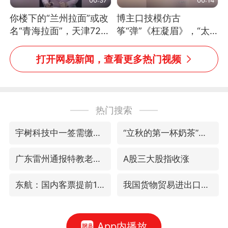
你楼下的“兰州拉面”或改
博主口技模仿古
名“青海拉面”，天津72家
筝“弹”《枉凝眉》，“太
面馆已集体更换招牌
像了～你是吃古筝长大的
吗？”“或将成为首位考级
打开网易新闻，查看更多热门视频
不带古筝的选手。”（来
源：新华每日电讯）
热门搜索
宇树科技中一签需缴款7.54万元
“立秋的第一杯奶茶”又爆单了
广东雷州通报特教老师招聘违规事件
A股三大股指收涨
东航：国内客票提前14天免费退改
我国货物贸易进出口超30万亿元
App内播放