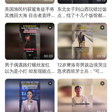
美国渔民钓获鲨鱼徒手将
东北女子到山西玩错过饭
其拽回大海 目击者直呼
点，找了十几个饭馆都没
震惊 （视频来源：参考
开门：午休到几点
消息）
00:20
00:19
男子偶遇路灯螺丝发红
12岁摩洛哥男孩边境哭泣
以为是小灯 却发现能点
恳求西班牙士兵：“可不
燃香烟 当事人：已报警
可以不要把我遣返回国”
处理
00:37
00:14